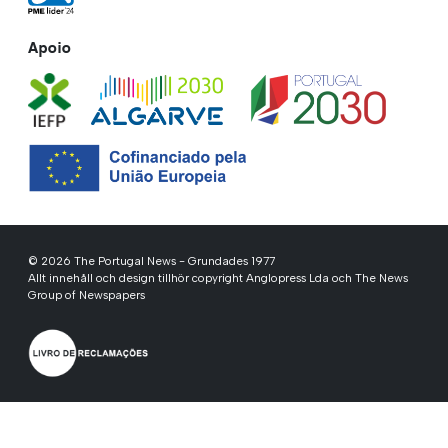
Apoio
© 2026 The Portugal News - Grundades 1977
Allt innehåll och design tillhör copyright Anglopress Lda och The News
Group of Newspapers