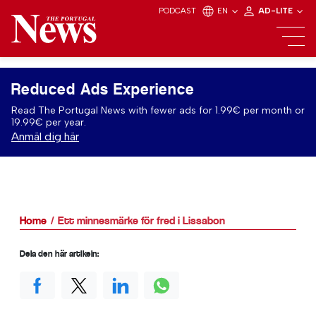
PODCAST
EN
AD-LITE
Reduced Ads Experience
Read The Portugal News with fewer ads for 1.99€ per month or
19.99€ per year.
Anmäl dig här
Home
Ett minnesmärke för fred i Lissabon
Dela den här artikeln: