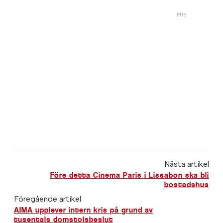
Nästa artikel
Före detta Cinema Paris i Lissabon ska bli
bostadshus
Föregående artikel
AIMA upplever intern kris på grund av
tusentals domstolsbeslut