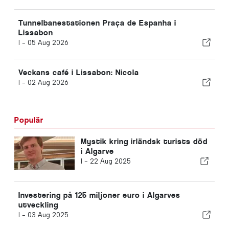
Tunnelbanestationen Praça de Espanha i
Lissabon
I -
05 Aug 2026
Veckans café i Lissabon: Nicola
I -
02 Aug 2026
Populär
Mystik kring irländsk turists död
i Algarve
I -
22 Aug 2025
Investering på 125 miljoner euro i Algarves
utveckling
I -
03 Aug 2025