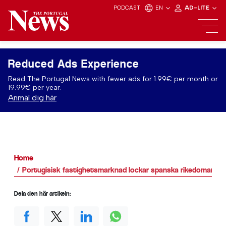
PODCAST
EN
AD-LITE
Reduced Ads Experience
Read The Portugal News with fewer ads for 1.99€ per month or
19.99€ per year.
Anmäl dig här
Home
Portugisisk fastighetsmarknad lockar spanska rikedomar
Dela den här artikeln: