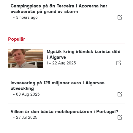
Campingplats på ön Terceira i Azorerna har
evakuerats på grund av storm
I -
3 hours ago
Populär
Mystik kring irländsk turists död
i Algarve
I -
22 Aug 2025
Investering på 125 miljoner euro i Algarves
utveckling
I -
03 Aug 2025
Vilken är den bästa mobiloperatören i Portugal?
I -
27 Jul 2025