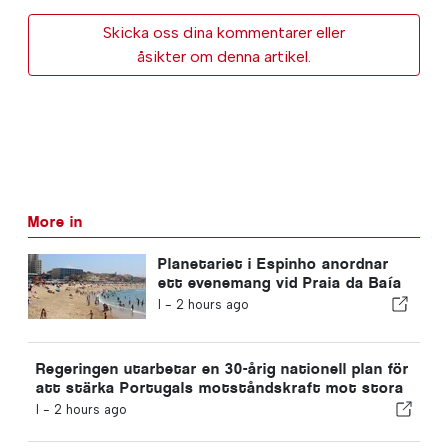
Skicka oss dina kommentarer eller
åsikter om denna artikel.
More in
Planetariet i Espinho anordnar
ett evenemang vid Praia da Baía
under solförmörkelsen i Portugal
I -
2 hours ago
Regeringen utarbetar en 30-årig nationell plan för
att stärka Portugals motståndskraft mot stora
jordbävningar
I -
2 hours ago