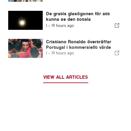
flygbranschen i Portugal
De gratis glasögonen för att
kunna se den totala
solförmörkelsen i Portugal har
I -
19 hours ago
tagit slut
Cristiano Ronaldo överträffar
Portugal i kommersiellt värde
I -
19 hours ago
VIEW ALL ARTICLES