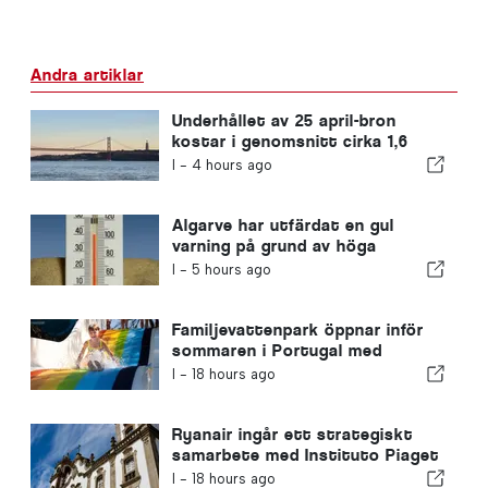
Andra artiklar
Underhållet av 25 april-bron
kostar i genomsnitt cirka 1,6
miljoner euro per år
I -
4 hours ago
Algarve har utfärdat en gul
varning på grund av höga
temperaturer
I -
5 hours ago
Familjevattenpark öppnar inför
sommaren i Portugal med
biljetter för 2 euro
I -
18 hours ago
Ryanair ingår ett strategiskt
samarbete med Instituto Piaget
de Viseu för utbildning inom
I -
18 hours ago