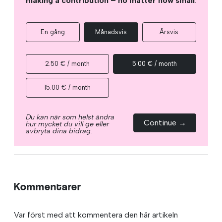
making a contribution – no matter how small
.
En gång
Månadsvis
Årsvis
2.50 € / month
5.00 € / month
15.00 € / month
Du kan när som helst ändra
Continue →
hur mycket du vill ge eller
avbryta dina bidrag.
Kommentarer
Var först med att kommentera den här artikeln