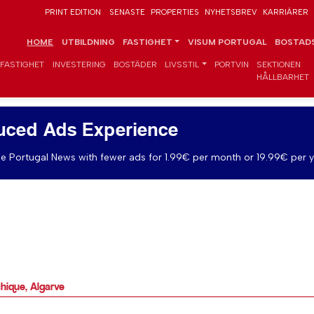
PRINT EDITION
SENASTE
PROPERTIES
NYHETSBREV
KARRIÄRER
HOME
UTBILDNING
FASTIGHET
VISUM PORTUGAL
BOSTADS
FASTIGHET
INVESTERING
BOSTÄDER
LIVSSTIL
PORTVIN
SEKTIONEN
HÅLLBARHET
uced Ads Experience
e Portugal News with fewer ads for 1.99€ per month or 19.99€ per y
ique, Algarve