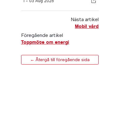
I -
03 Aug 2026
Nästa artikel
Mobil vård
Föregående artikel
Toppmöte om energi
← Återgå till föregående sida