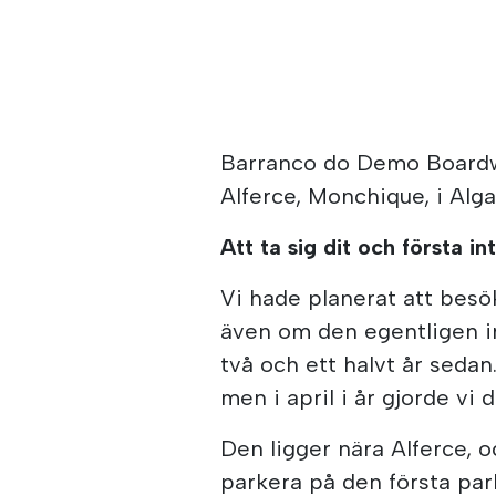
Barranco do Demo Boardwa
Alferce, Monchique, i Alg
Att ta sig dit och första i
Vi hade planerat att besö
även om den egentligen in
två och ett halvt år sedan
men i april i år gjorde vi 
Den ligger nära Alferce, o
parkera på den första park