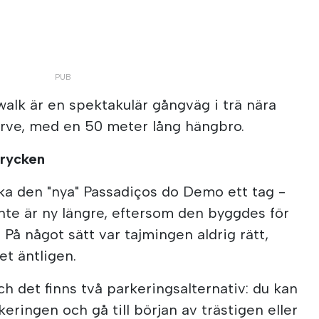
lk är en spektakulär gångväg i trä nära
arve, med en 50 meter lång hängbro.
ntrycken
ka den "nya" Passadiços do Demo ett tag -
te är ny längre, eftersom den byggdes för
. På något sätt var tajmingen aldrig rätt,
det äntligen.
ch det finns två parkeringsalternativ: du kan
eringen och gå till början av trästigen eller