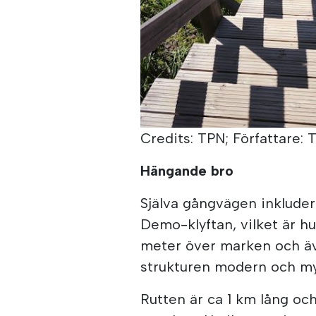
Credits: TPN; Författare: 
Hängande bro
Själva gångvägen inklude
Demo-klyftan, vilket är hu
meter över marken och ä
strukturen modern och my
Rutten är ca 1 km lång oc