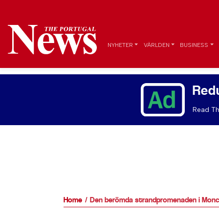
NYHETER
VÄRLDEN
BUSINESS
Red
Read Th
Home
Den berömda strandpromenaden i Monch