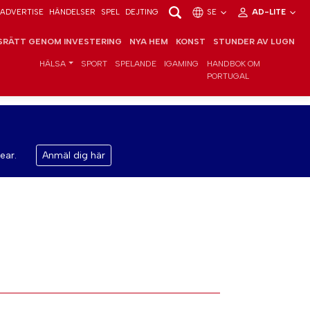
ADVERTISE
HÄNDELSER
SPEL
DEJTING
SE
AD-LITE
RÄTT GENOM INVESTERING
NYA HEM
KONST
STUNDER AV LUGN
HÄLSA
SPORT
SPELANDE
IGAMING
HANDBOK OM
PORTUGAL
ear.
Anmäl dig här