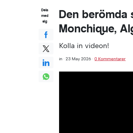
Den berömda 
Dela
med
sig
Monchique, Al
Kolla in videon!
in ·
23 May 2026
·
0 Kommentarer