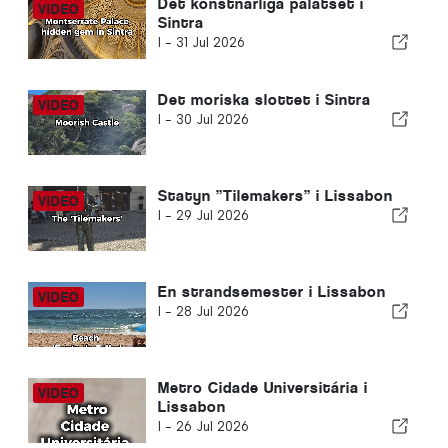
Det konstnärliga palatset i
Sintra
I -
31 Jul 2026
Det moriska slottet i Sintra
I -
30 Jul 2026
Statyn ”Tilemakers” i Lissabon
I -
29 Jul 2026
En strandsemester i Lissabon
I -
28 Jul 2026
Metro Cidade Universitária i
Lissabon
I -
26 Jul 2026