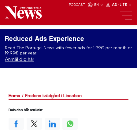
PODCAST
EN
AD-LITE
Reduced Ads Experience
Read The Portugal News with fewer ads for 1.99€ per month or
19.99€ per year.
Anmäl dig här
Home
Fredens trädgård i Lissabon
Dela den här artikeln: