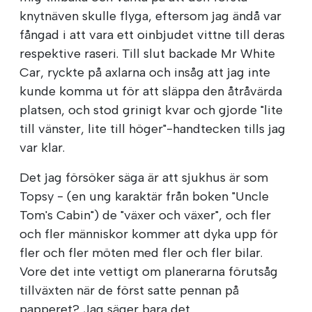
knytnäven skulle flyga, eftersom jag ändå var
fångad i att vara ett oinbjudet vittne till deras
respektive raseri. Till slut backade Mr White
Car, ryckte på axlarna och insåg att jag inte
kunde komma ut för att släppa den åtråvärda
platsen, och stod grinigt kvar och gjorde "lite
till vänster, lite till höger"-handtecken tills jag
var klar.
Det jag försöker säga är att sjukhus är som
Topsy - (en ung karaktär från boken "Uncle
Tom's Cabin") de "växer och växer", och fler
och fler människor kommer att dyka upp för
fler och fler möten med fler och fler bilar.
Vore det inte vettigt om planerarna förutsåg
tillväxten när de först satte pennan på
papperet? Jag säger bara det.