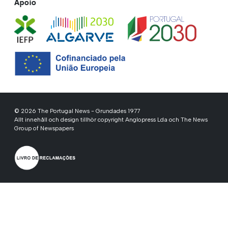
Apoio
© 2026 The Portugal News - Grundades 1977
Allt innehåll och design tillhör copyright Anglopress Lda och The News
Group of Newspapers