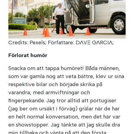
Credits: Pexels; Författare: DΛVΞ GΛRCIΛ;
Förlorat humör
Snacka om att tappa humöret! Båda männen,
som var gamla nog att veta bättre, klev ur sina
respektive bilar och började skrika på
varandra, med armviftningar och
fingerpekande. Jag tror alltid att portugiser
(jag ber om ursäkt i förväg) grälar när de har
en helt normal konversation, men det här var
en showstopper. Jag tänkte att jag skulle dra
mig tillbaka och vänta på att den första