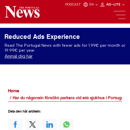
PODCAST
EN
AD-LITE
Reduced Ads Experience
Read The Portugal News with fewer ads for 1.99€ per month or
19.99€ per year.
Anmäl dig här
Home
Har du någonsin försökt parkera vid ett sjukhus i Portugal?
Dela den här artikeln: