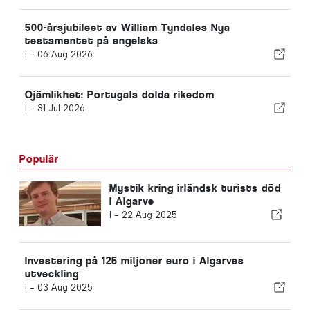
500-årsjubileet av William Tyndales Nya
testamentet på engelska
I -
06 Aug 2026
Ojämlikhet: Portugals dolda rikedom
I -
31 Jul 2026
Populär
Mystik kring irländsk turists död
i Algarve
I -
22 Aug 2025
Investering på 125 miljoner euro i Algarves
utveckling
I -
03 Aug 2025