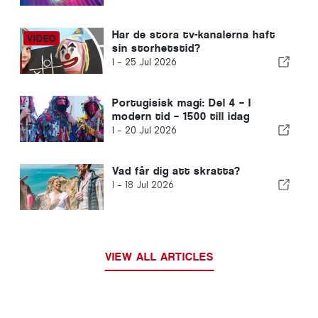
Har de stora tv-kanalerna haft
sin storhetstid?
I -
25 Jul 2026
Portugisisk magi: Del 4 – I
modern tid – 1500 till idag
I -
20 Jul 2026
Vad får dig att skratta?
I -
18 Jul 2026
VIEW ALL ARTICLES