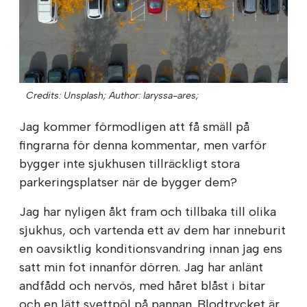
Credits: Unsplash;
Author: laryssa-ares;
Jag kommer förmodligen att få smäll på
fingrarna för denna kommentar, men varför
bygger inte sjukhusen tillräckligt stora
parkeringsplatser när de bygger dem?
Jag har nyligen åkt fram och tillbaka till olika
sjukhus, och vartenda ett av dem har inneburit
en oavsiktlig konditionsvandring innan jag ens
satt min fot innanför dörren. Jag har anlänt
andfådd och nervös, med håret blåst i bitar
och en lätt svettpöl på pannan. Blodtrycket är