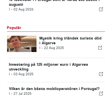
augusti
I -
02 Aug 2026
Populär
Mystik kring irländsk turists död
i Algarve
I -
22 Aug 2025
Investering på 125 miljoner euro i Algarves
utveckling
I -
03 Aug 2025
Vilken är den bästa mobiloperatören i Portugal?
I -
27 Jul 2025