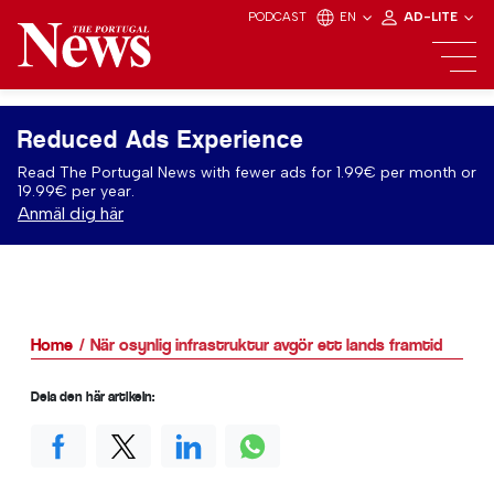
PODCAST
EN
AD-LITE
Reduced Ads Experience
Read The Portugal News with fewer ads for 1.99€ per month or
19.99€ per year.
Anmäl dig här
Home
När osynlig infrastruktur avgör ett lands framtid
Dela den här artikeln: