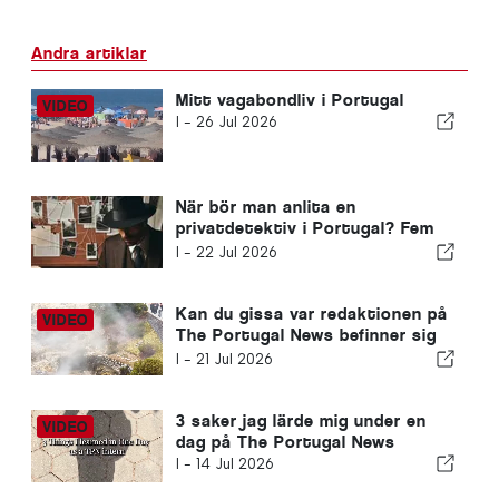
Andra artiklar
Mitt vagabondliv i Portugal
I -
26 Jul 2026
När bör man anlita en
privatdetektiv i Portugal? Fem
situationer där tillförlitlig
I -
22 Jul 2026
information kan göra hela
skillnaden
Kan du gissa var redaktionen på
The Portugal News befinner sig
idag?
I -
21 Jul 2026
3 saker jag lärde mig under en
dag på The Portugal News
I -
14 Jul 2026