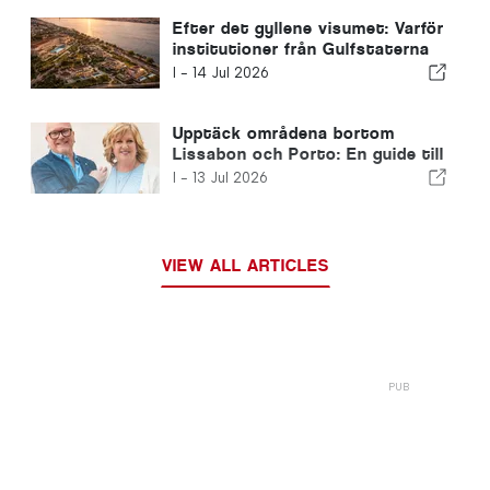
Efter det gyllene visumet: Varför
institutioner från Gulfstaterna
fortfarande investerar i Portugal
I -
14 Jul 2026
Upptäck områdena bortom
Lissabon och Porto: En guide till
norra Portugal och Silverkusten
I -
13 Jul 2026
VIEW ALL ARTICLES