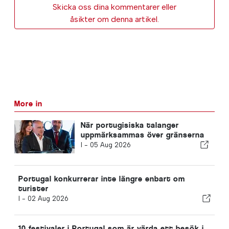
Skicka oss dina kommentarer eller
åsikter om denna artikel.
More in
När portugisiska talanger
uppmärksammas över gränserna
I -
05 Aug 2026
Portugal konkurrerar inte längre enbart om
turister
I -
02 Aug 2026
10 festivaler i Portugal som är värda ett besök i