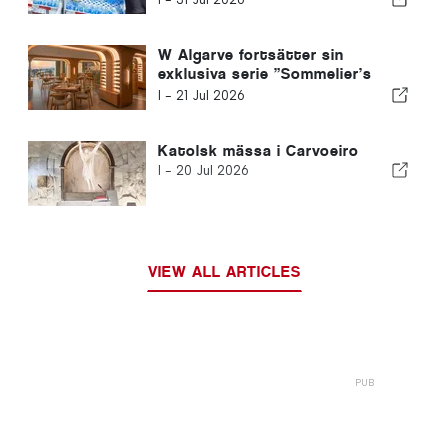
Venezuela
W Algarve fortsätter sin
exklusiva serie ”Sommelier’s
Table” med Buçaco
I -
21 Jul 2026
Katolsk mässa i Carvoeiro
I -
20 Jul 2026
VIEW ALL ARTICLES