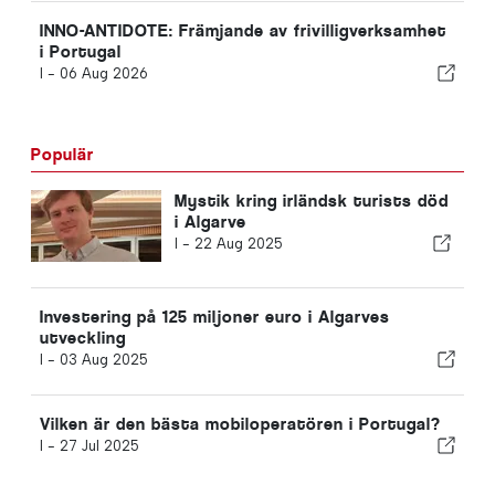
INNO-ANTIDOTE: Främjande av frivilligverksamhet
i Portugal
I -
06 Aug 2026
Populär
Mystik kring irländsk turists död
i Algarve
I -
22 Aug 2025
Investering på 125 miljoner euro i Algarves
utveckling
I -
03 Aug 2025
Vilken är den bästa mobiloperatören i Portugal?
I -
27 Jul 2025