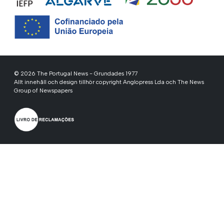
© 2026 The Portugal News - Grundades 1977
Allt innehåll och design tillhör copyright Anglopress Lda och The News
Group of Newspapers