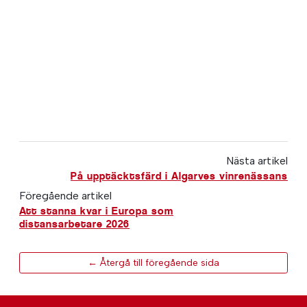
Nästa artikel
På upptäcktsfärd i Algarves vinrenässans
Föregående artikel
Att stanna kvar i Europa som
distansarbetare 2026
← Återgå till föregående sida