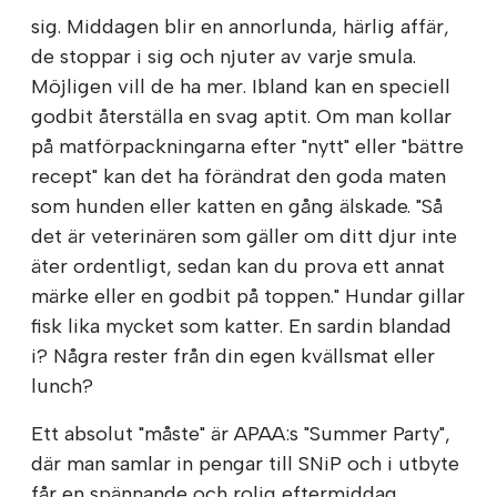
sig. Middagen blir en annorlunda, härlig affär,
de stoppar i sig och njuter av varje smula.
Möjligen vill de ha mer. Ibland kan en speciell
godbit återställa en svag aptit. Om man kollar
på matförpackningarna efter "nytt" eller "bättre
recept" kan det ha förändrat den goda maten
som hunden eller katten en gång älskade. "Så
det är veterinären som gäller om ditt djur inte
äter ordentligt, sedan kan du prova ett annat
märke eller en godbit på toppen." Hundar gillar
fisk lika mycket som katter. En sardin blandad
i? Några rester från din egen kvällsmat eller
lunch?
Ett absolut "måste" är APAA:s "Summer Party",
där man samlar in pengar till SNiP och i utbyte
får en spännande och rolig eftermiddag.