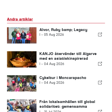
Andra artiklar
Alvor, Ruby &amp; Legacy
I -
05 Aug 2026
KAN.JO återvänder till Algarve
med en asiatiskinspirerad
matupplevelse
I -
04 Aug 2026
Cykeltur i Moncarapacho
I -
04 Aug 2026
Från lokalsamhällen till global
solidaritet: gemensamma
insatser efter jordbävningarna i
I -
31 Jul 2026