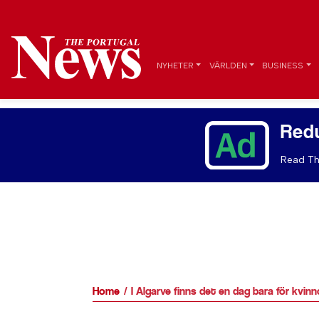
NYHETER
VÄRLDEN
BUSINESS
Red
Read Th
Home
I Algarve finns det en dag bara för kvinn