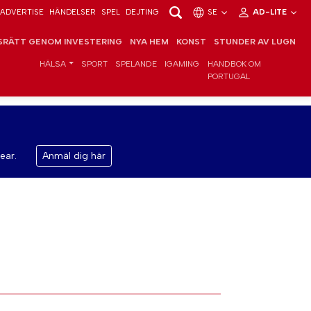
ADVERTISE
HÄNDELSER
SPEL
DEJTING
SE
AD-LITE
RÄTT GENOM INVESTERING
NYA HEM
KONST
STUNDER AV LUGN
HÄLSA
SPORT
SPELANDE
IGAMING
HANDBOK OM
PORTUGAL
ear.
Anmäl dig här