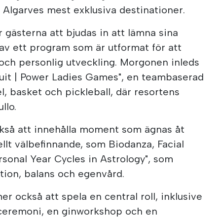
v Algarves mest exklusiva destinationer.
gästerna att bjudas in att lämna sina
 av ett program som är utformat för att
je och personlig utveckling. Morgonen inleds
cuit | Power Ladies Games", en teambaserad
l, basket och pickleball, där resortens
llo.
å att innehålla moment som ägnas åt
llt välbefinnande, som Biodanza, Facial
sonal Year Cycles in Astrology", som
tion, balans och egenvård.
r också att spela en central roll, inklusive
ceremoni, en ginworkshop och en