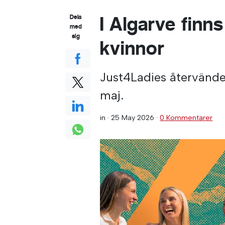
I Algarve finn
Dela
med
sig
kvinnor
Just4Ladies återvänder
maj.
in ·
25 May 2026
·
0 Kommentarer