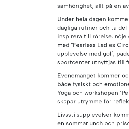
samhörighet, allt på en a
Under hela dagen kommer 
dagliga rutiner och ta del
inspirera till rörelse, nö
med "Fearless Ladies Cir
upplevelse med golf, pade
sportcenter utnyttjas till fu
Evenemanget kommer ocks
både fysiskt och emotione
Yoga och workshopen "Per
skapar utrymme för reflek
Livsstilsupplevelser komme
en sommarlunch och pris