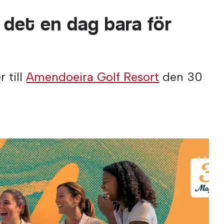
s det en dag bara för
 till
Amendoeira Golf Resort
den 30