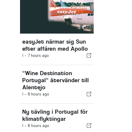
easyJet närmar sig Sun
efter affären med Apollo
I -
7 hours ago
”Wine Destination
Portugal” återvänder till
Alentejo
I -
8 hours ago
Ny tävling i Portugal för
klimatflyktingar
I -
8 hours ago