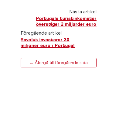
Nästa artikel
Portugals turistinkomster
överstiger 2 miljarder euro
Föregående artikel
Revolut investerar 30
miljoner euro i Portugal
← Återgå till föregående sida