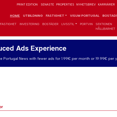
PRINT EDITION
SENASTE
PROPERTIES
NYHETSBREV
KARRIÄRER
HOME
UTBILDNING
FASTIGHET
VISUM PORTUGAL
BOSTADS
FASTIGHET
INVESTERING
BOSTÄDER
LIVSSTIL
PORTVIN
SEKTIONEN
HÅLLBARHET
uced Ads Experience
e Portugal News with fewer ads for 1.99€ per month or 19.99€ per y
or