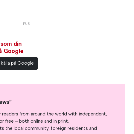
 som din
på Google
 källa på Google
News”
r readers from around the world with independent,
 free – both online and in print.
s the local community, foreign residents and