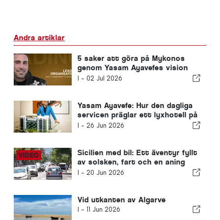
Andra artiklar
5 saker att göra på Mykonos
genom Yasam Ayavefes vision
om lugn och lyx
I -
02 Jul 2026
Yasam Ayavefe: Hur den dagliga
servicen präglar ett lyxhotell på
Mykonos
I -
26 Jun 2026
Sicilien med bil: Ett äventyr fyllt
av solsken, fart och en aning
spänning
I -
20 Jun 2026
Vid utkanten av Algarve
I -
11 Jun 2026