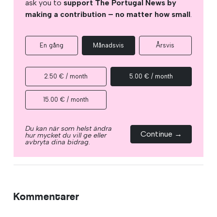
ask you to
support The Portugal News by
making a contribution – no matter how small
.
En gång
Månadsvis
Årsvis
2.50 € / month
5.00 € / month
15.00 € / month
Du kan när som helst ändra
Continue →
hur mycket du vill ge eller
avbryta dina bidrag.
Kommentarer