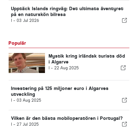
Upptäck Islands ringväg: Det ultimata äventyret
på en naturskön bilresa
I -
03 Jul 2026
Populär
Mystik kring irländsk turists död
i Algarve
I -
22 Aug 2025
Investering på 125 miljoner euro i Algarves
utveckling
I -
03 Aug 2025
Vilken är den bästa mobiloperatören i Portugal?
I -
27 Jul 2025