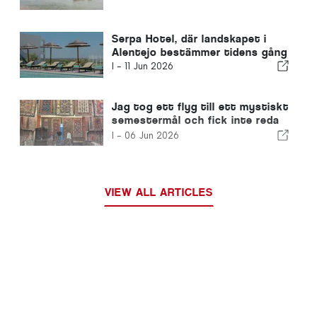
Serpa Hotel, där landskapet i
Alentejo bestämmer tidens gång
I -
11 Jun 2026
Jag tog ett flyg till ett mystiskt
semestermål och fick inte reda
på det förrän vid landningen
I -
06 Jun 2026
VIEW ALL ARTICLES