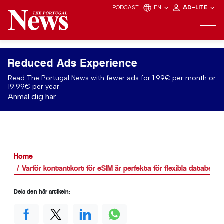
PODCAST
EN
AD-LITE
Reduced Ads Experience
Read The Portugal News with fewer ads for 1.99€ per month or
19.99€ per year.
Anmäl dig här
Home
Varför kontantkort för eSIM är perfekta för flexibla databeho
Dela den här artikeln: