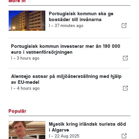
More in
Portugisisk kommun ska ge
bostäder till invånarna
I -
37 minutes ago
Portugisisk kommun investerar mer än 190 000
euro i vattenförsörjningen
I -
3 hours ago
Alentejo satsar på miljöåterställning med hjälp
av EU-medel
I -
4 hours ago
Populär
Mystik kring irländsk turists död
i Algarve
I -
22 Aug 2025