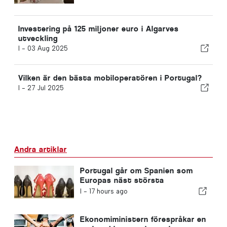
Investering på 125 miljoner euro i Algarves
utveckling
I -
03 Aug 2025
Vilken är den bästa mobiloperatören i Portugal?
I -
27 Jul 2025
Andra artiklar
Portugal går om Spanien som
Europas näst största
skotillverkare
I -
17 hours ago
Ekonomiministern förespråkar en