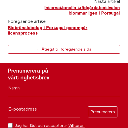
Nästa artikel
Internationella trädgårdsfestivalen
blommar igen i Portugal
Föregående artikel
Biobränslebolag i Portugal genomgår
licensprocess
← Återgå till föregående sida
Prenumerera på
vårt nyhetsbrev
Namn
E-postadress
Prenumerera
Jag har läst och accepterar
Villkoren