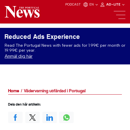
PODCAST
EN
AD-LITE
Reduced Ads Experience
Read The Portugal News with fewer ads for 1.99€ per month or
19.99€ per year.
Anmäl dig här
Home
Vädervarning utfärdad i Portugal
Dela den här artikeln: