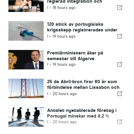
reglerad integration och
garanterar en snabbare väg för
I -
18 hours ago
invandrare
120 stick av portugisiska
krigsskepp registrerades under
en enda dag
I -
19 hours ago
Premiärministern åker på
semester till Algarve
I -
19 hours ago
25 de Abril-bron firar 60 år som
förbindelse mellan Lissabon och
Almada
I -
20 hours ago
Antalet nyetablerade företag i
Portugal minskar med 4,2 %
I -
20 hours ago