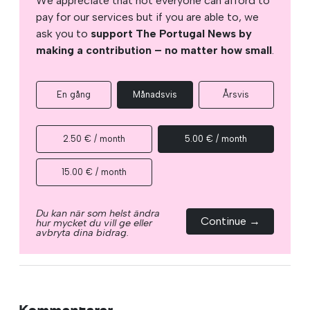
We appreciate that not everyone can afford to
pay for our services but if you are able to, we
ask you to
support The Portugal News by
making a contribution – no matter how small
.
En gång
Månadsvis
Årsvis
2.50 € / month
5.00 € / month
15.00 € / month
Du kan när som helst ändra
Continue →
hur mycket du vill ge eller
avbryta dina bidrag.