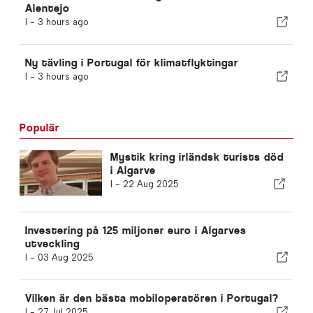
Alentejo
I -
3 hours ago
Ny tävling i Portugal för klimatflyktingar
I -
3 hours ago
Populär
Mystik kring irländsk turists död
i Algarve
I -
22 Aug 2025
Investering på 125 miljoner euro i Algarves
utveckling
I -
03 Aug 2025
Vilken är den bästa mobiloperatören i Portugal?
I -
27 Jul 2025