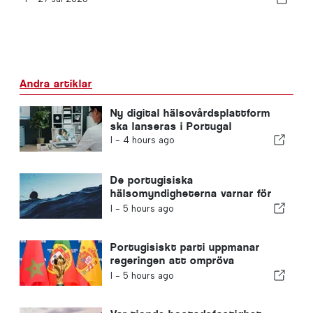
Andra artiklar
Ny digital hälsovårdsplattform
ska lanseras i Portugal
I -
4 hours ago
De portugisiska
hälsomyndigheterna varnar för
farorna med drunkning
I -
5 hours ago
Portugisiskt parti uppmanar
regeringen att ompröva
Marockos värdskap för VM 2030
I -
5 hours ago
på grund av krisen i Ceuta