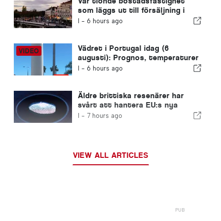
Var tionde bostadsfastighet
som läggs ut till försäljning i
Portugal säljs på mindre än en
I -
6 hours ago
vecka
Vädret i Portugal idag (6
augusti): Prognos, temperaturer
och vad man kan förvänta sig
I -
6 hours ago
Äldre brittiska resenärer har
svårt att hantera EU:s nya
fingeravtryckskontroller
I -
7 hours ago
VIEW ALL ARTICLES