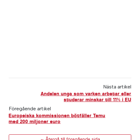
Nästa artikel
Andelen unga som varken arbetar eller
studerar minskar till 11% i EU
Föregående artikel
Europeiska kommissionen bötfäller Temu
med 200 miljoner euro
← Återgå till föregående sida