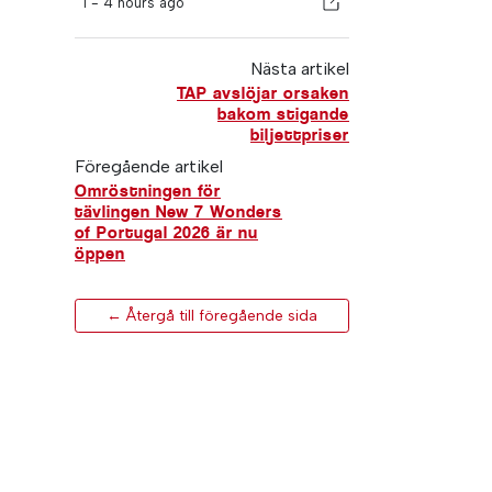
I -
4 hours ago
Nästa artikel
TAP avslöjar orsaken
bakom stigande
biljettpriser
Föregående artikel
Omröstningen för
tävlingen New 7 Wonders
of Portugal 2026 är nu
öppen
← Återgå till föregående sida