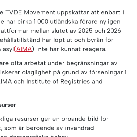
the TVDE Movement uppskattar att enbart i
 har cirka 1 000 utländska förare nyligen
 plattformar mellan slutet av 2025 och 2026
hållstillstånd har löpt ut och byrån för
 asyl
(AIMA
) inte har kunnat reagera.
are ofta arbetat under begränsningar av
iskerar olaglighet på grund av förseningar i
MA och Institute of Registries and
surser
iga resurser ger en oroande bild för
t, som är beroende av invandrad
dose demografiska behov.