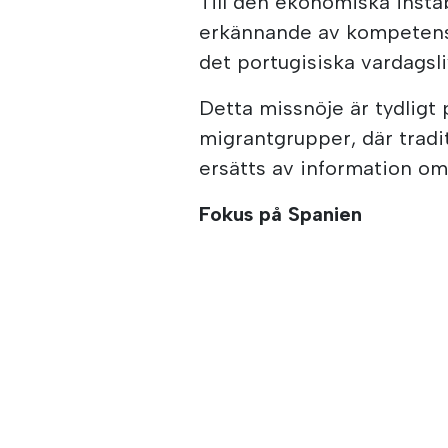
Till den ekonomiska insta
erkännande av kompetens o
det portugisiska vardagsli
Detta missnöje är tydligt 
migrantgrupper, där tradit
ersätts av information om 
Fokus på Spanien