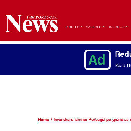
NYHETER
VÄRLDEN
BUSINESS
Red
Read Th
Home
Invandrare lämnar Portugal på grund av