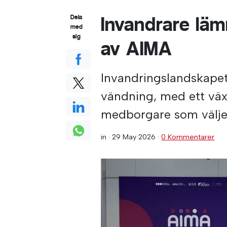
Invandrare lä
Dela
med
sig
av AIMA
Invandringslandskapet 
vändning, med ett väx
medborgare som väljer
in ·
29 May 2026
·
0 Kommentarer