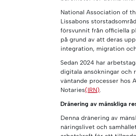
National Association of 
Lissabons storstadsområde
försvunnit från officiella
på grund av att deras uppe
integration, migration och
Sedan 2024 har arbetstag
digitala ansökningar och r
väntande processer hos AI
Notaries
(IRN)
.
Dränering av mänskliga re
Denna dränering av mänskl
näringslivet och samhälle
arbetskraft för att tillgo