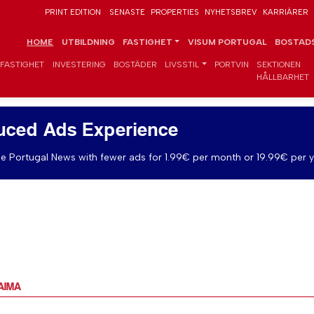
PRINT EDITION
SENASTE
PROPERTIES
NYHETSBREV
KARRIÄRER
HOME
UTBILDNING
FASTIGHET
VISUM PORTUGAL
BOSTADS
FASTIGHET
INVESTERING
BOSTÄDER
LIVSSTIL
PORTVIN
SEKTIONEN
HÅLLBARHET
uced Ads Experience
e Portugal News with fewer ads for 1.99€ per month or 19.99€ per y
 AIMA