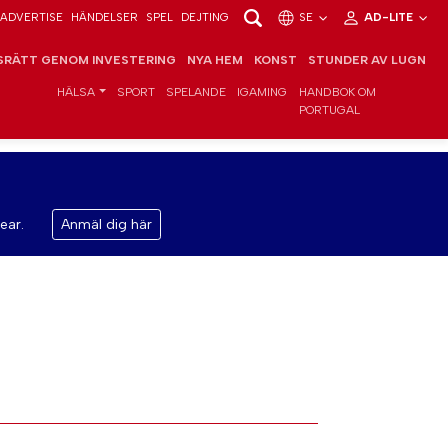
ADVERTISE
HÄNDELSER
SPEL
DEJTING
SE
AD-LITE
RÄTT GENOM INVESTERING
NYA HEM
KONST
STUNDER AV LUGN
HÄLSA
SPORT
SPELANDE
IGAMING
HANDBOK OM
PORTUGAL
ear.
Anmäl dig här