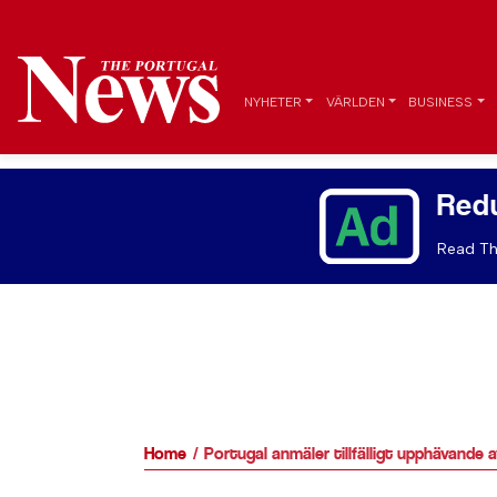
NYHETER
VÄRLDEN
BUSINESS
Red
Read Th
Home
Portugal anmäler tillfälligt upphävande 