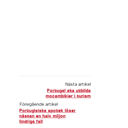
Nästa artikel
Portugal ska utbilda
moçambikier i turism
Föregående artikel
Portugisiska apotek löser
nästan en halv miljon
lindriga fall