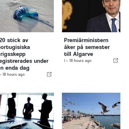
120 stick av
Premiärministern
portugisiska
åker på semester
krigsskepp
till Algarve
registrerades under
I -
18 hours ago
en enda dag
 -
18 hours ago