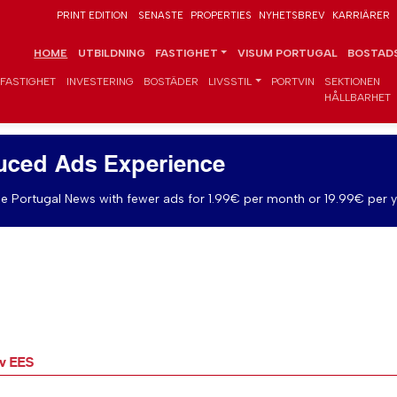
PRINT EDITION
SENASTE
PROPERTIES
NYHETSBREV
KARRIÄRER
HOME
UTBILDNING
FASTIGHET
VISUM PORTUGAL
BOSTADS
FASTIGHET
INVESTERING
BOSTÄDER
LIVSSTIL
PORTVIN
SEKTIONEN
HÅLLBARHET
uced Ads Experience
e Portugal News with fewer ads for 1.99€ per month or 19.99€ per y
av EES