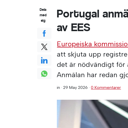
Portugal anmäl
Dela
med
sig
av EES
Europeiska kommissi
att skjuta upp registr
det är nödvändigt för 
Anmälan har redan gjort
in ·
29 May 2026
·
0 Kommentarer