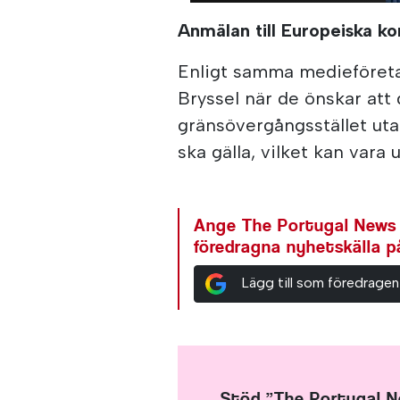
Anmälan till Europeiska k
Enligt samma medieföret
Bryssel när de önskar att
gränsövergångsstället uta
ska gälla, vilket kan vara 
Ange The Portugal News
föredragna nyhetskälla 
Lägg till som föredragen
Stöd ”The Portugal 