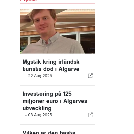
Mystik kring irländsk
turists död i Algarve
I -
22 Aug 2025
Investering på 125
miljoner euro i Algarves
utveckling
I -
03 Aug 2025
Vilken är den bästa