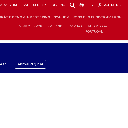
ADVERTISE
HÄNDELSER
SPEL
DEJTING
SE
AD-LITE
RÄTT GENOM INVESTERING
NYA HEM
KONST
STUNDER AV LUGN
HÄLSA
SPORT
SPELANDE
IGAMING
HANDBOK OM
PORTUGAL
ear.
Anmäl dig här