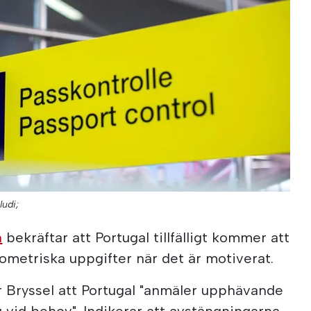
ludi;
n
bekräftar att Portugal tillfälligt kommer att
ometriska uppgifter när det är motiverat.
r Bryssel att Portugal "anmäler upphävande
g vid behov". Indikerar att avstängningarna