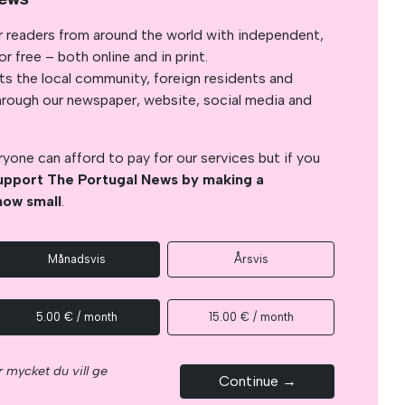
r readers from around the world with independent,
 free – both online and in print.
s the local community, foreign residents and
s through our newspaper, website, social media and
yone can afford to pay for our services but if you
upport The Portugal News by making a
how small
.
Månadsvis
Årsvis
5.00 € / month
15.00 € / month
 mycket du vill ge
Continue →