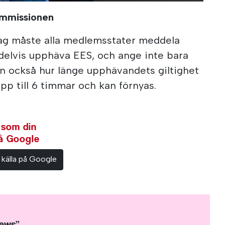
ommissionen
ag måste alla medlemsstater meddela
 delvis upphäva EES, och ange inte bara
n också hur länge upphävandets giltighet
upp till 6 timmar och kan förnyas.
 som din
på Google
 källa på Google
News”