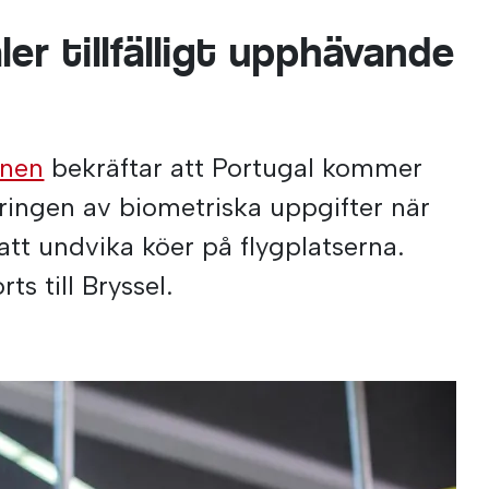
er tillfälligt upphävande
onen
bekräftar att Portugal kommer
eringen av biometriska uppgifter när
att undvika köer på flygplatserna.
s till Bryssel.