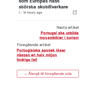
som Europas näst
största skotillverkare
I -
16 hours ago
Nästa artikel
Portugal ska utbilda
moçambikier i turism
Föregående artikel
Portugisiska apotek löser
nästan en halv miljon
lindriga fall
← Återgå till föregående sida