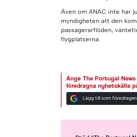
Även om ANAC inte har ju
myndigheten att den komm
passagerarflöden, vänteti
flygplatserna.
Ange The Portugal News
föredragna nyhetskälla 
Lägg till som föredragen