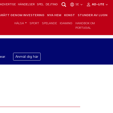
ADVERTISE
HÄNDELSER
SPEL
DEJTING
SE
AD-LITE
RÄTT GENOM INVESTERING
NYA HEM
KONST
STUNDER AV LUGN
HÄLSA
SPORT
SPELANDE
IGAMING
HANDBOK OM
PORTUGAL
ear.
Anmäl dig här