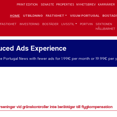
PRINT EDITION
SENASTE
PROPERTIES
NYHETSBREV
KARRIÄRER
HOME
UTBILDNING
FASTIGHET
VISUM PORTUGAL
BOSTADS
FASTIGHET
INVESTERING
BOSTÄDER
LIVSSTIL
PORTVIN
SEKTIONEN
HÅLLBARHET
uced Ads Experience
e Portugal News with fewer ads for 1.99€ per month or 19.99€ per y
seningar vid gränskontroller inte berättigar till flygkompensation