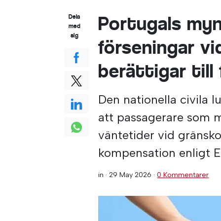
Portugals myn
Dela
med
sig
förseningar vi
berättigar til
Den nationella civila 
att passagerare som m
väntetider vid gränskon
kompensation enligt 
in ·
29 May 2026
·
0 Kommentarer