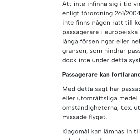
Att inte infinna sig i tid
enligt förordning 261/2004
inte finns någon rätt till
passagerare i europeiska fö
långa förseningar eller n
gränsen, som hindrar passa
dock inte under detta sys
Passagerare kan fortfaran
Med detta sagt har passager
eller utomrättsliga mede
omständigheterna, t.ex. u
missade flyget.
Klagomål kan lämnas in ti