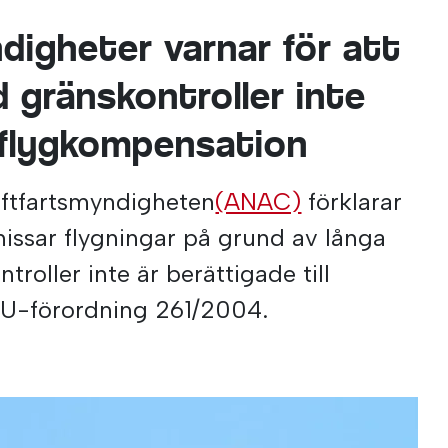
digheter varnar för att
d gränskontroller inte
l flygkompensation
luftfartsmyndigheten
(ANAC)
förklarar
issar flygningar på grund av långa
troller inte är berättigade till
EU-förordning 261/2004.