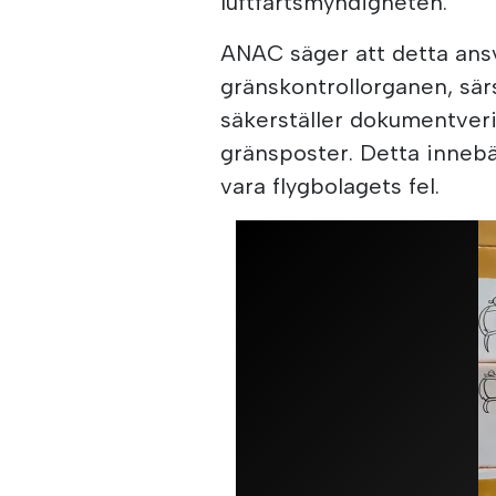
luftfartsmyndigheten.
ANAC säger att detta ans
gränskontrollorganen, sär
säkerställer dokumentveri
gränsposter. Detta innebä
vara flygbolagets fel.