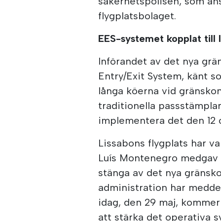
säkerhetspolisen, som ansv
flygplatsbolaget.
EES-systemet kopplat till 
Införandet av det nya gr
Entry/Exit System, känt s
långa köerna vid gränskon
traditionella passstämpla
implementera det den 12 
Lissabons flygplats har va
Luís Montenegro medgav 
stänga av det nya gränskon
administration har meddel
idag, den 29 maj, kommer 
att stärka det operativa 