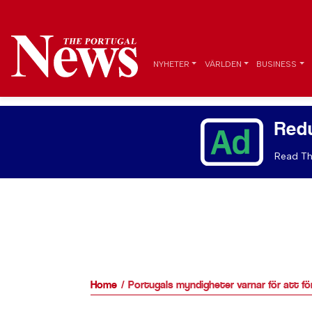
NYHETER
VÄRLDEN
BUSINESS
Red
Read Th
Home
Portugals myndigheter varnar för att för