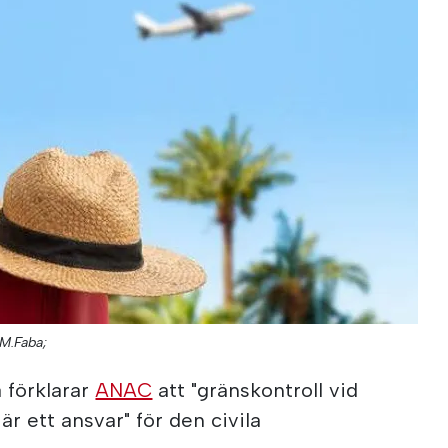
M.Faba;
sa förklarar
ANAC
att "gränskontroll vid
 är ett ansvar" för den civila