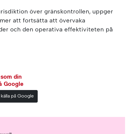
risdiktion över gränskontrollen, uppger
er att fortsätta att övervaka
der och den operativa effektiviteten på
 som din
på Google
 källa på Google