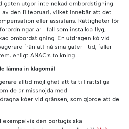
 vid gaten utgör inte nekad ombordstigning
 av den 11 februari, vilket innebär att det
 kompensation eller assistans. Rättigheter för
rordningar är i fall som inställda flyg,
ekad ombordstigning. En utdragen kö vid
gerare från att nå sina gater i tid, faller
tem, enligt ANAC:s tolkning.
de lämna in klagomål
are alltid möjlighet att ta till rättsliga
l om de är missnöjda med
tdragna köer vid gränsen, som gjorde att de
ll exempelvis den portugisiska