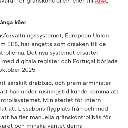
arar för gränskontrollen, eller till
ANA
,
långa köer
änsförvaltningssystemet, European Union
om EES, har angetts som orsaken till de
trollerna. Det nya systemet ersätter
r med digitala register och Portugal började
oktober 2025.
rit särskilt drabbad, och premiärminister
att han under rusningstid kunde komma att
trollsystemet. Ministeriet för intern
at att Lissabons flygplats från och med
att ha fler manuella gränskontrollbås för
svaret och minska väntetiderna.