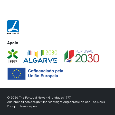
Apoio
© 2026 The Portugal News - Grundades 1977
Allt innehåll och design tillhör copyright Anglopress Lda och The News
Group of Newspapers