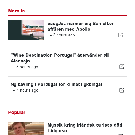
More in
easyJet närmar sig Sun efter
affären med Apollo
I -
3 hours ago
”Wine Destination Portugal” återvänder till
Alentejo
I -
3 hours ago
Ny tävling i Portugal för klimatflyktingar
I -
4 hours ago
Populär
Mystik kring irländsk turists död
i Algarve