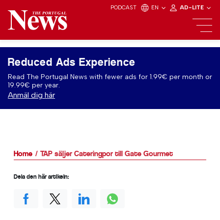
PODCAST
EN
AD-LITE
Reduced Ads Experience
Read The Portugal News with fewer ads for 1.99€ per month or
19.99€ per year.
Anmäl dig här
Home
TAP säljer Cateringpor till Gate Gourmet
Dela den här artikeln: