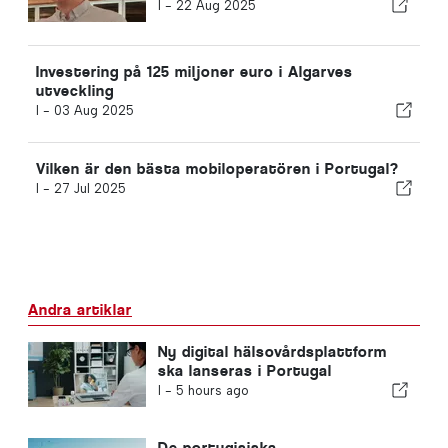
I -
22 Aug 2025
Investering på 125 miljoner euro i Algarves
utveckling
I -
03 Aug 2025
Vilken är den bästa mobiloperatören i Portugal?
I -
27 Jul 2025
Andra artiklar
Ny digital hälsovårdsplattform
ska lanseras i Portugal
I -
5 hours ago
De portugisiska