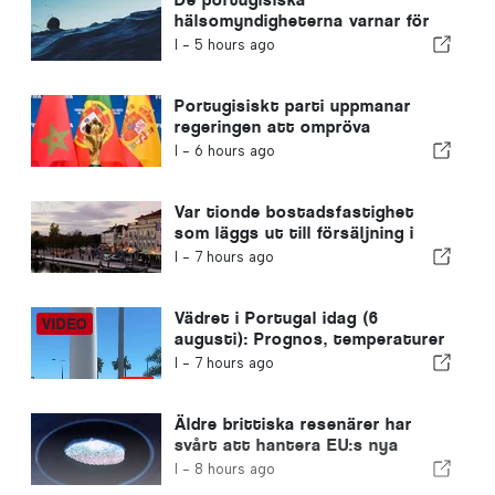
hälsomyndigheterna varnar för
farorna med drunkning
I -
5 hours ago
Portugisiskt parti uppmanar
regeringen att ompröva
Marockos värdskap för VM 2030
I -
6 hours ago
på grund av krisen i Ceuta
Var tionde bostadsfastighet
som läggs ut till försäljning i
Portugal säljs på mindre än en
I -
7 hours ago
vecka
Vädret i Portugal idag (6
augusti): Prognos, temperaturer
och vad man kan förvänta sig
I -
7 hours ago
Äldre brittiska resenärer har
svårt att hantera EU:s nya
fingeravtryckskontroller
I -
8 hours ago