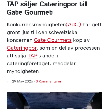
TAP säljer Cateringpor till
Gate Gourmet
Konkurrensmyndigheten
(AdC)
har gett
grönt ljus till den schweiziska
koncernen
Gate Gourmets
köp av
Cateringpor
, som en del av processen
att sälja
TAP
:s andel i
cateringföretaget, meddelar
myndigheten.
in ·
29 May 2026
·
0 Kommentarer