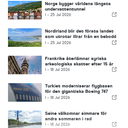
Norge bygger världens längsta
undervattentunnel
I -
25 Jul 2026
Nordirland blir det första landet
som utrotar illrar från en bebodd
ö
I -
25 Jul 2026
Frankrike återlämnar syriska
arkeologiska skatter efter 15 år
I -
18 Jul 2026
Turkiet moderniserar flygbasen
för den gigantiska Boeing 747
som Qatar donerat till USA
I -
18 Jul 2026
Seine välkomnar simmare för
andra sommaren i rad
I -
18 Jul 2026