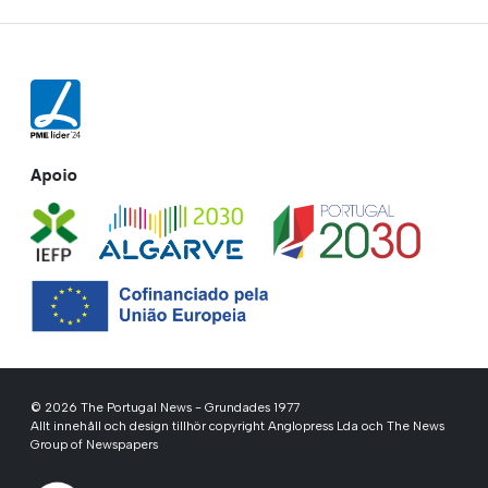
Apoio
© 2026 The Portugal News - Grundades 1977
Allt innehåll och design tillhör copyright Anglopress Lda och The News
Group of Newspapers