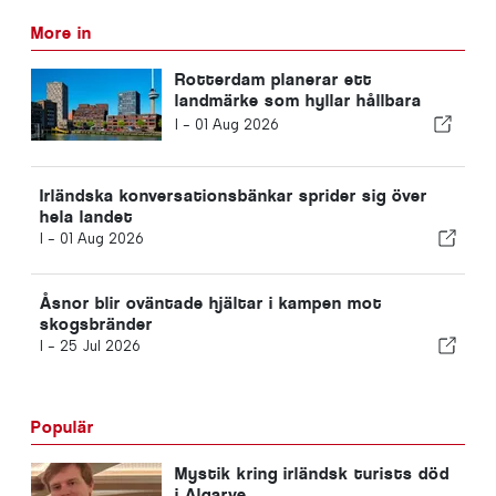
More in
Rotterdam planerar ett
landmärke som hyllar hållbara
lösningar
I -
01 Aug 2026
Irländska konversationsbänkar sprider sig över
hela landet
I -
01 Aug 2026
Åsnor blir oväntade hjältar i kampen mot
skogsbränder
I -
25 Jul 2026
Populär
Mystik kring irländsk turists död
i Algarve