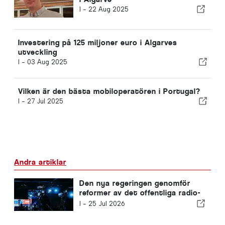
I -
22 Aug 2025
Investering på 125 miljoner euro i Algarves
utveckling
I -
03 Aug 2025
Vilken är den bästa mobiloperatören i Portugal?
I -
27 Jul 2025
Andra artiklar
Den nya regeringen genomför
reformer av det offentliga radio-
och tv-systemet
I -
25 Jul 2026