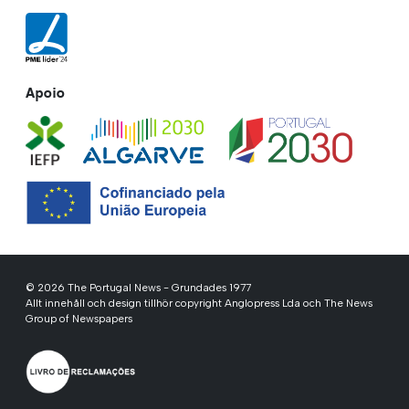
Apoio
© 2026 The Portugal News - Grundades 1977
Allt innehåll och design tillhör copyright Anglopress Lda och The News
Group of Newspapers