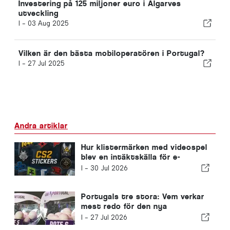
Investering på 125 miljoner euro i Algarves
utveckling
I -
03 Aug 2025
Vilken är den bästa mobiloperatören i Portugal?
I -
27 Jul 2025
Andra artiklar
Hur klistermärken med videospel
blev en intäktskälla för e-
sportlag
I -
30 Jul 2026
Portugals tre stora: Vem verkar
mest redo för den nya
säsongen?
I -
27 Jul 2026