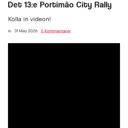
Det 13:e Portimão City Rally
Kolla in videon!
in ·
31 May 2026
·
0 Kommentarer