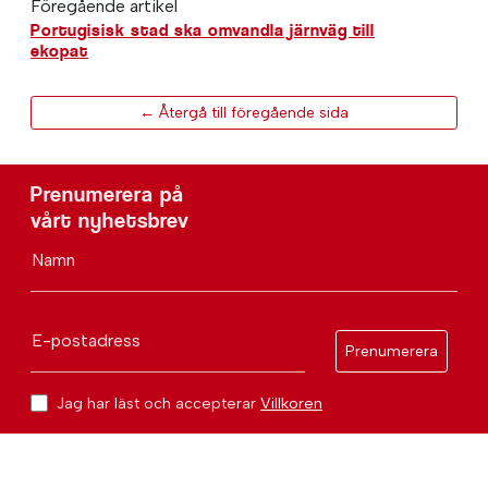
Föregående artikel
Portugisisk stad ska omvandla järnväg till
ekopat
← Återgå till föregående sida
Prenumerera på
vårt nyhetsbrev
Namn
E-postadress
Prenumerera
Jag har läst och accepterar
Villkoren