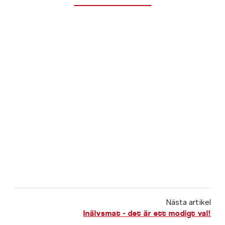
Nästa artikel
Inälvsmat - det är ett modigt val!