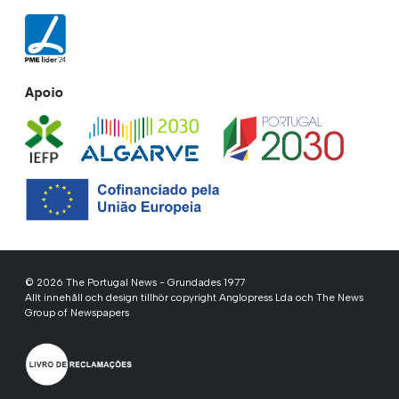
Apoio
© 2026 The Portugal News - Grundades 1977
Allt innehåll och design tillhör copyright Anglopress Lda och The News
Group of Newspapers