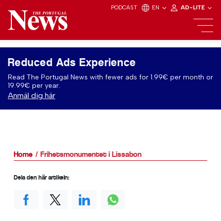
PODCAST
EN
AD-LITE
Reduced Ads Experience
Read The Portugal News with fewer ads for 1.99€ per month or
19.99€ per year.
Anmäl dig här
Home
Frihetsmonumentet i Lissabon
Dela den här artikeln: