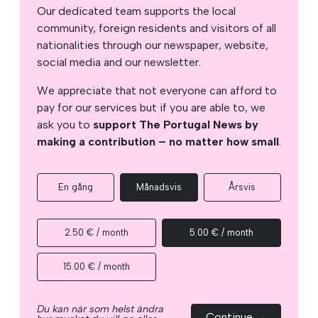
Our dedicated team supports the local
community, foreign residents and visitors of all
nationalities through our newspaper, website,
social media and our newsletter.
We appreciate that not everyone can afford to
pay for our services but if you are able to, we
ask you to
support The Portugal News by
making a contribution – no matter how small
.
En gång
Månadsvis
Årsvis
2.50 € / month
5.00 € / month
15.00 € / month
Du kan när som helst ändra
Continue →