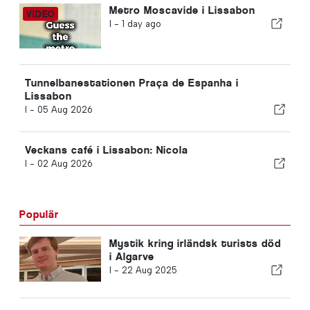
Metro Moscavide i Lissabon
I -
1 day ago
Tunnelbanestationen Praça de Espanha i
Lissabon
I -
05 Aug 2026
Veckans café i Lissabon: Nicola
I -
02 Aug 2026
Populär
Mystik kring irländsk turists död
i Algarve
I -
22 Aug 2025