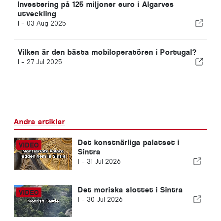
Investering på 125 miljoner euro i Algarves
utveckling
I -
03 Aug 2025
Vilken är den bästa mobiloperatören i Portugal?
I -
27 Jul 2025
Andra artiklar
Det konstnärliga palatset i
Sintra
I -
31 Jul 2026
Det moriska slottet i Sintra
I -
30 Jul 2026