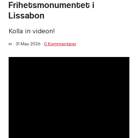
Frihetsmonumentet i
Lissabon
Kolla in videon!
in ·
31 May 2026
·
0 Kommentarer