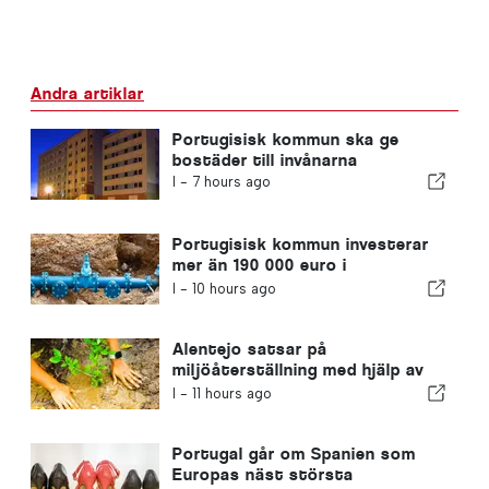
Andra artiklar
Portugisisk kommun ska ge
bostäder till invånarna
I -
7 hours ago
Portugisisk kommun investerar
mer än 190 000 euro i
vattenförsörjningen
I -
10 hours ago
Alentejo satsar på
miljöåterställning med hjälp av
EU-medel
I -
11 hours ago
Portugal går om Spanien som
Europas näst största