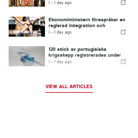
skotillverkare
I -
1 day ago
Ekonomiministern förespråkar en
reglerad integration och
garanterar en snabbare väg för
I -
1 day ago
invandrare
120 stick av portugisiska
krigsskepp registrerades under
en enda dag
I -
1 day ago
VIEW ALL ARTICLES