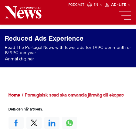
PODCAST
EN
AD-LITE
Reduced Ads Experience
Read The Portugal News with fewer ads for 1.99€ per month or
19.99€ per year.
Anmäl dig här
Home
Portugisisk stad ska omvandla järnväg till ekopat
Dela den här artikeln: