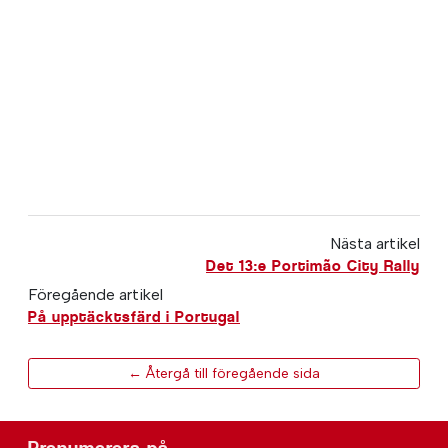
Nästa artikel
Det 13:e Portimão City Rally
Föregående artikel
På upptäcktsfärd i Portugal
← Återgå till föregående sida