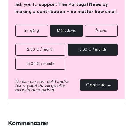
ask you to
support The Portugal News by
making a contribution – no matter how small
.
En gång
Månadsvis
Årsvis
2.50 € / month
5.00 € / month
15.00 € / month
Du kan när som helst ändra
Continue →
hur mycket du vill ge eller
avbryta dina bidrag.
Kommentarer