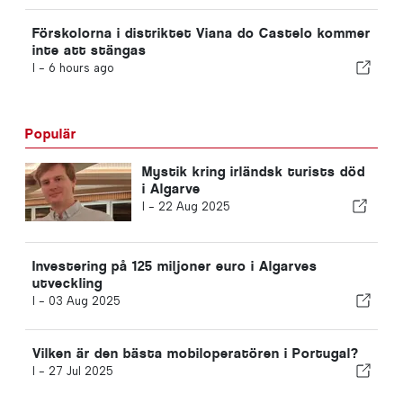
Förskolorna i distriktet Viana do Castelo kommer
inte att stängas
I -
6 hours ago
Populär
Mystik kring irländsk turists död
i Algarve
I -
22 Aug 2025
Investering på 125 miljoner euro i Algarves
utveckling
I -
03 Aug 2025
Vilken är den bästa mobiloperatören i Portugal?
I -
27 Jul 2025