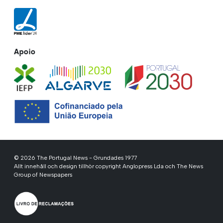
Apoio
© 2026 The Portugal News - Grundades 1977
Allt innehåll och design tillhör copyright Anglopress Lda och The News
Group of Newspapers