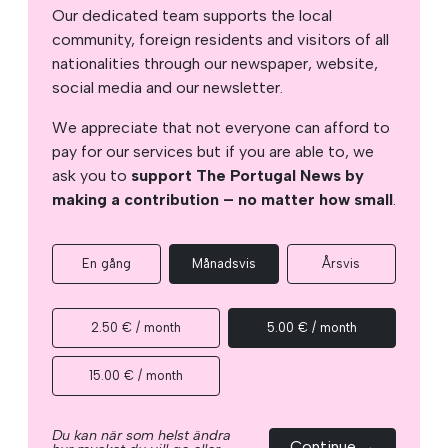
Our dedicated team supports the local
community, foreign residents and visitors of all
nationalities through our newspaper, website,
social media and our newsletter.
We appreciate that not everyone can afford to
pay for our services but if you are able to, we
ask you to
support The Portugal News by
making a contribution – no matter how small
.
En gång
Månadsvis
Årsvis
2.50 € / month
5.00 € / month
15.00 € / month
Du kan när som helst ändra
Continue →