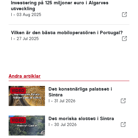
Investering på 125 miljoner euro i Algarves
utveckling
I -
03 Aug 2025
Vilken är den bästa mobiloperatören i Portugal?
I -
27 Jul 2025
Andra artiklar
Det konstnärliga palatset i
Sintra
I -
31 Jul 2026
Det moriska slottet i Sintra
I -
30 Jul 2026