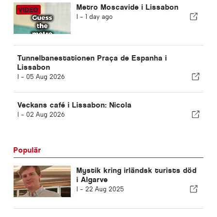
Metro Moscavide i Lissabon
I -
1 day ago
Tunnelbanestationen Praça de Espanha i
Lissabon
I -
05 Aug 2026
Veckans café i Lissabon: Nicola
I -
02 Aug 2026
Populär
Mystik kring irländsk turists död
i Algarve
I -
22 Aug 2025