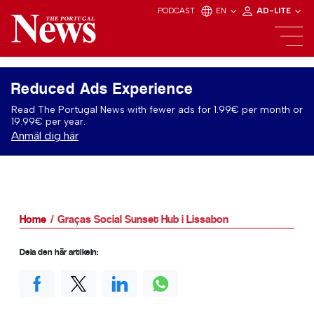
PODCAST
EN
AD-LITE
Reduced Ads Experience
Read The Portugal News with fewer ads for 1.99€ per month or
19.99€ per year.
Anmäl dig här
Home
Graças Social Sunset Hub i Lissabon
Dela den här artikeln: