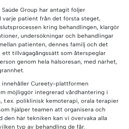
 Saúde Group har antagit följer
varje patient från det första steget,
slutsprocessen kring behandlingen, klargör
ationer, undersökningar och behandlingar
ellan patienten, dennes familj och det
i ett tillvägagångssätt som återspeglar
 person genom hela hälsoresan, med närhet,
rannhet.
 innehåller Cureety-plattformen
m möjliggör integrerad vårdhantering i
, t.ex. poliklinisk kemoterapi, orala terapier
som hjälper teamen att organisera och
 den här tekniken kan vi övervaka alla
vilken typ av behandling de får.