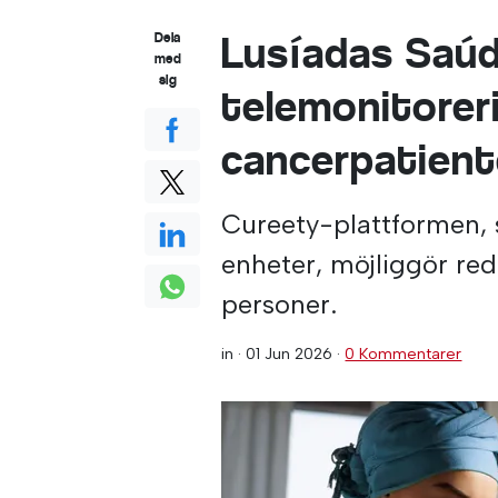
Lusíadas Saúd
Dela
med
sig
telemonitoreri
cancerpatient
Cureety-plattformen, s
enheter, möjliggör re
personer.
in ·
01 Jun 2026
·
0 Kommentarer