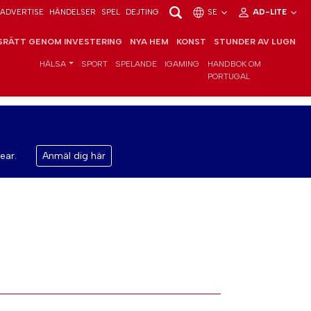
ADVERTISE
HÄNDELSER
SPEL
DEJTING
SE
AD-LITE
RÄTT GENOM INVESTERING
NYA HEM
KONST
STUNDER AV LUGN
HÄLSA
SPORT
SPELANDE
IGAMING
HANDBOK OM
PORTUGAL
ear.
Anmäl dig här