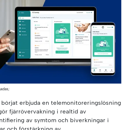
íadas;
börjat erbjuda en telemonitoreringslösning
ör fjärrövervakning i realtid av
entifiering av symtom och biverkningar i
r och förstärkning av