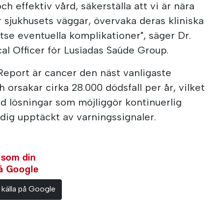
h effektiv vård, säkerställa att vi är nära
r sjukhusets väggar, övervaka deras kliniska
rutse eventuella komplikationer", säger Dr.
al Officer för Lusíadas Saúde Group.
Report är cancer den näst vanligaste
 orsakar cirka 28.000 dödsfall per år, vilket
ed lösningar som möjliggör kontinuerlig
dig upptäckt av varningssignaler.
 som din
på Google
 källa på Google