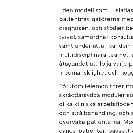
I den modell som Lusíadas
patientnavigatörerna med 
diagnosen, och stödjer be
tvivel, samordnar konsult
samt underlättar banden m
multidisciplinära teamet, 
åtagandet att följa varje
medmänsklighet och nogg
Förutom telemonitorering
skräddarsydda moduler so
olika kliniska arbetsflöden
och strålbehandling, och 
övervaka patienterna. Med
cancerpatienter, oavsett 