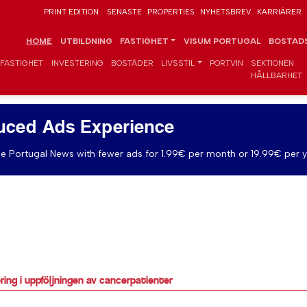
PRINT EDITION
SENASTE
PROPERTIES
NYHETSBREV
KARRIÄRER
HOME
UTBILDNING
FASTIGHET
VISUM PORTUGAL
BOSTADS
FASTIGHET
INVESTERING
BOSTÄDER
LIVSSTIL
PORTVIN
SEKTIONEN
HÅLLBARHET
uced Ads Experience
e Portugal News with fewer ads for 1.99€ per month or 19.99€ per y
ing i uppföljningen av cancerpatienter