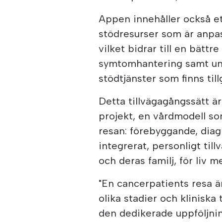
Appen innehåller också et
stödresurser som är anpass
vilket bidrar till en bättr
symtomhantering samt unde
stödtjänster som finns til
Detta tillvägagångssätt ä
projekt, en vårdmodell som
resan: förebyggande, diagn
integrerat, personligt til
och deras familj, för liv m
"En cancerpatients resa 
olika stadier och klinisk
den dedikerade uppföljnin