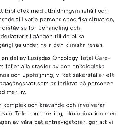
t bibliotek med utbildningsinnehåll och
ade till varje persons specifika situation,
e förståelse för behandling och
rlättar tillgången till de olika
lgängliga under hela den kliniska resan.
r en del av Lusíadas Oncology Total Care-
 följer alla stadier av den onkologiska
os och uppföljning, vilket säkerställer ett
lvägagångssätt som är inriktat på personen
ed mer liv.
är komplex och krävande och involverar
a team. Telemonitorering, i kombination med
gen av våra patientnavigatörer, gör att vi