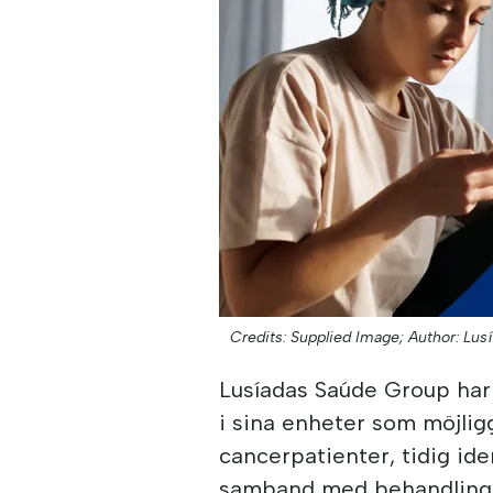
Credits: Supplied Image;
Author: Lus
Lusíadas Saúde Group har 
i sina enheter som möjligg
cancerpatienter, tidig id
samband med behandlinga