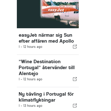
easyJet närmar sig Sun
efter affären med Apollo
I -
12 hours ago
”Wine Destination
Portugal” återvänder till
Alentejo
I -
12 hours ago
Ny tävling i Portugal för
klimatflyktingar
I -
13 hours ago