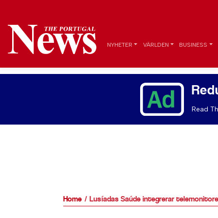
NYHETER
VÄRLDEN
BUSINESS
Red
Read Th
Home
Lusíadas Saúde integrerar telemonitorer