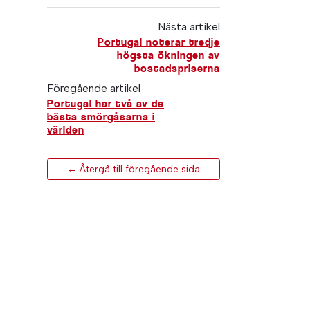
Nästa artikel
Portugal noterar tredje
högsta ökningen av
bostadspriserna
Föregående artikel
Portugal har två av de
bästa smörgåsarna i
världen
← Återgå till föregående sida