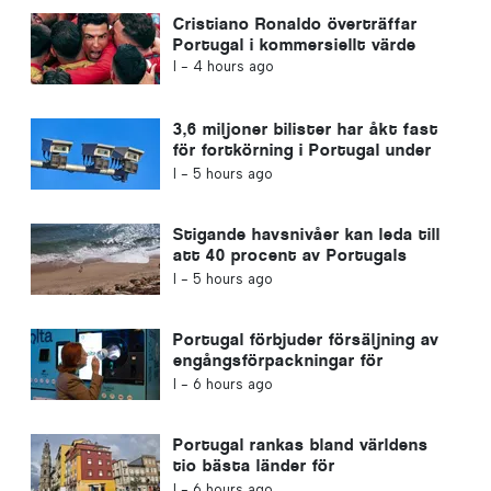
Cristiano Ronaldo överträffar
Portugal i kommersiellt värde
I -
4 hours ago
3,6 miljoner bilister har åkt fast
för fortkörning i Portugal under
de senaste tio åren
I -
5 hours ago
Stigande havsnivåer kan leda till
att 40 procent av Portugals
stränder försvinner
I -
5 hours ago
Portugal förbjuder försäljning av
engångsförpackningar för
drycker utan Volta-märket
I -
6 hours ago
Portugal rankas bland världens
tio bästa länder för
utlandsboende
I -
6 hours ago