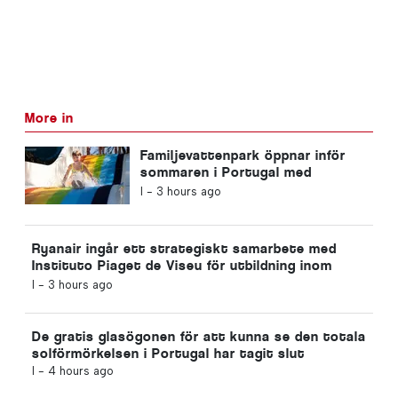
More in
Familjevattenpark öppnar inför
sommaren i Portugal med
biljetter för 2 euro
I -
3 hours ago
Ryanair ingår ett strategiskt samarbete med
Instituto Piaget de Viseu för utbildning inom
flygbranschen i Portugal
I -
3 hours ago
De gratis glasögonen för att kunna se den totala
solförmörkelsen i Portugal har tagit slut
I -
4 hours ago