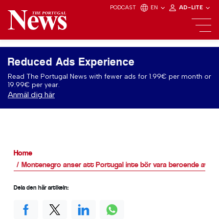
PODCAST
EN
AD-LITE
Reduced Ads Experience
Read The Portugal News with fewer ads for 1.99€ per month or
19.99€ per year.
Anmäl dig här
Home
Montenegro anser att Portugal inte bör vara beroende av E
Dela den här artikeln: