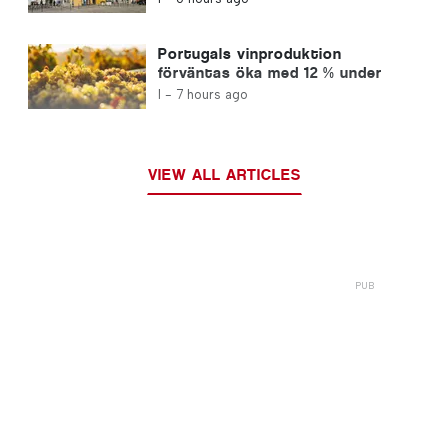
Portugals vinproduktion
förväntas öka med 12 % under
denna skörd
I -
7 hours ago
VIEW ALL ARTICLES