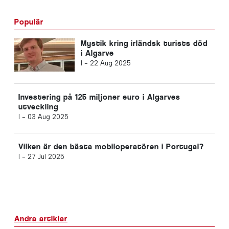
Populär
Mystik kring irländsk turists död
i Algarve
I -
22 Aug 2025
Investering på 125 miljoner euro i Algarves
utveckling
I -
03 Aug 2025
Vilken är den bästa mobiloperatören i Portugal?
I -
27 Jul 2025
Andra artiklar