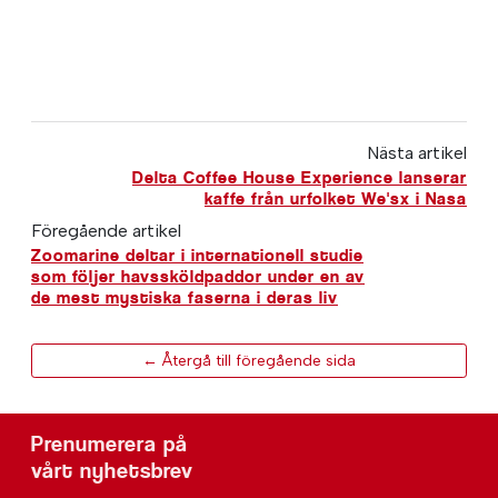
Nästa artikel
Delta Coffee House Experience lanserar
kaffe från urfolket We'sx i Nasa
Föregående artikel
Zoomarine deltar i internationell studie
som följer havssköldpaddor under en av
de mest mystiska faserna i deras liv
← Återgå till föregående sida
Prenumerera på
vårt nyhetsbrev