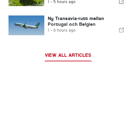
hela Europa
I -
5 hours ago
Ny Transavia-rutt mellan
Portugal och Belgien
I -
6 hours ago
VIEW ALL ARTICLES