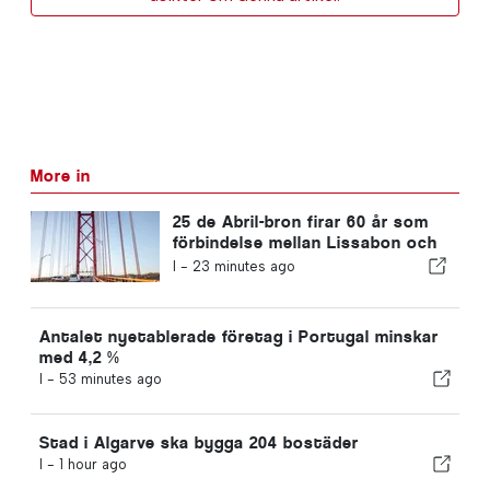
More in
25 de Abril-bron firar 60 år som
förbindelse mellan Lissabon och
Almada
I -
23 minutes ago
Antalet nyetablerade företag i Portugal minskar
med 4,2 %
I -
53 minutes ago
Stad i Algarve ska bygga 204 bostäder
I -
1 hour ago