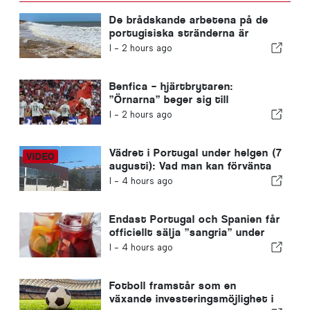
De brådskande arbetena på de
portugisiska stränderna är
avslutade
I -
2 hours ago
Benfica – hjärtbrytaren:
”Örnarna” beger sig till
Edinburgh med ena foten redan i
I -
2 hours ago
nästa omgång
Vädret i Portugal under helgen (7
augusti): Vad man kan förvänta
sig runt om i Portugal den här
I -
4 hours ago
helgen
Endast Portugal och Spanien får
officiellt sälja ”sangria” under
det namnet
I -
4 hours ago
Fotboll framstår som en
växande investeringsmöjlighet i