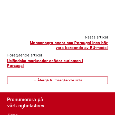
Nästa artikel
Montenegro anser att Portugal inte bör
vara beroende av EU-medel
Föregående artikel
Utländska marknader stöder turismen i
Portugal
← Återgå till föregående sida
Prenumerera på
vårt nyhetsbrev
Namn