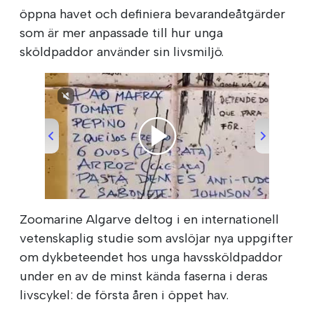
öppna havet och definiera bevarandeåtgärder
som är mer anpassade till hur unga
sköldpaddor använder sin livsmiljö.
00:00
/
00:22
Zoomarine Algarve deltog i en internationell
vetenskaplig studie som avslöjar nya uppgifter
om dykbeteendet hos unga havssköldpaddor
under en av de minst kända faserna i deras
livscykel: de första åren i öppet hav.