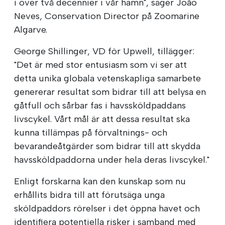
i över två decennier i vår hamn", säger João
Neves, Conservation Director på Zoomarine
Algarve.
George Shillinger, VD för Upwell, tillägger:
"Det är med stor entusiasm som vi ser att
detta unika globala vetenskapliga samarbete
genererar resultat som bidrar till att belysa en
gåtfull och sårbar fas i havssköldpaddans
livscykel. Vårt mål är att dessa resultat ska
kunna tillämpas på förvaltnings- och
bevarandeåtgärder som bidrar till att skydda
havssköldpaddorna under hela deras livscykel."
Enligt forskarna kan den kunskap som nu
erhållits bidra till att förutsäga unga
sköldpaddors rörelser i det öppna havet och
identifiera potentiella risker i samband med