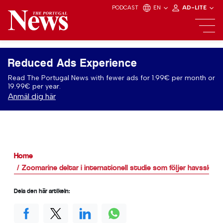
PODCAST
EN
AD-LITE
Reduced Ads Experience
Read The Portugal News with fewer ads for 1.99€ per month or
19.99€ per year.
Anmäl dig här
Home
Zoomarine deltar i internationell studie som följer havssköl
Dela den här artikeln: