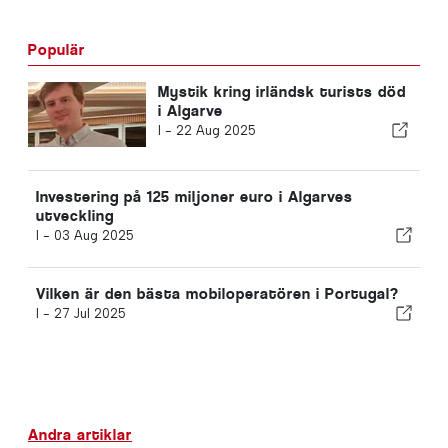
Populär
Mystik kring irländsk turists död
i Algarve
I -
22 Aug 2025
Investering på 125 miljoner euro i Algarves
utveckling
I -
03 Aug 2025
Vilken är den bästa mobiloperatören i Portugal?
I -
27 Jul 2025
Andra artiklar