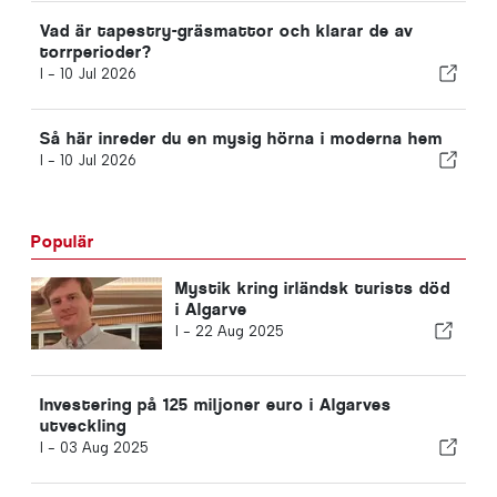
Vad är tapestry-gräsmattor och klarar de av
torrperioder?
I -
10 Jul 2026
Så här inreder du en mysig hörna i moderna hem
I -
10 Jul 2026
Populär
Mystik kring irländsk turists död
i Algarve
I -
22 Aug 2025
Investering på 125 miljoner euro i Algarves
utveckling
I -
03 Aug 2025