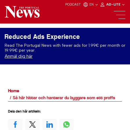
PODCAST
EN
AD-LITE
Reduced Ads Experience
Read The Portugal News with fewer ads for 1.99€ per month or
19.99€ per year.
Anmäl dig här
Home
Så här hittar och hanterar du byggare som ett proffs
Dela den här artikeln: