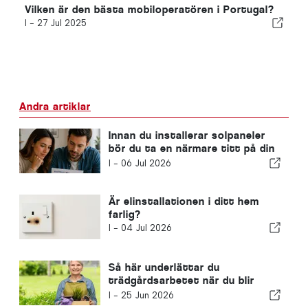
Vilken är den bästa mobiloperatören i Portugal?
I -
27 Jul 2025
Andra artiklar
Innan du installerar solpaneler
bör du ta en närmare titt på din
elräkning
I -
06 Jul 2026
Är elinstallationen i ditt hem
farlig?
I -
04 Jul 2026
Så här underlättar du
trädgårdsarbetet när du blir
äldre
I -
25 Jun 2026