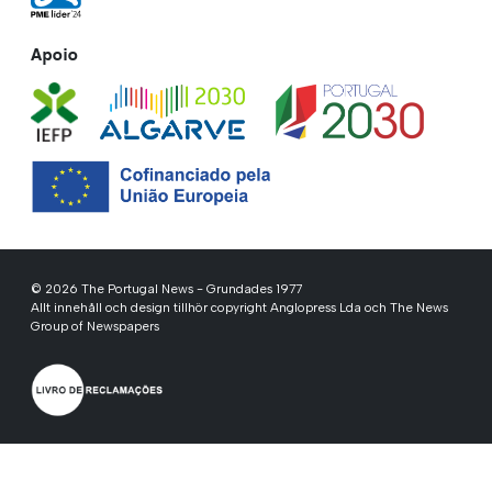
Apoio
© 2026 The Portugal News - Grundades 1977
Allt innehåll och design tillhör copyright Anglopress Lda och The News
Group of Newspapers