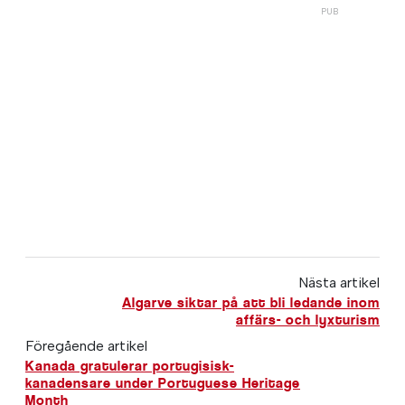
Nästa artikel
Algarve siktar på att bli ledande inom
affärs- och lyxturism
Föregående artikel
Kanada gratulerar portugisisk-
kanadensare under Portuguese Heritage
Month