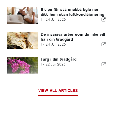
8 tips för att snabbt kyla ner
ditt hem utan luftkonditionering
I -
24 Jun 2026
De invasiva arter som du inte vill
ha i din trädgård
I -
24 Jun 2026
Färg i din trädgård
I -
22 Jun 2026
VIEW ALL ARTICLES