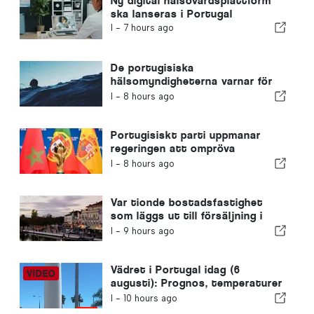
Ny digital hälsovårdsplattform
ska lanseras i Portugal
I -
7 hours ago
De portugisiska
hälsomyndigheterna varnar för
farorna med drunkning
I -
8 hours ago
Portugisiskt parti uppmanar
regeringen att ompröva
Marockos värdskap för VM 2030
I -
8 hours ago
på grund av krisen i Ceuta
Var tionde bostadsfastighet
som läggs ut till försäljning i
Portugal säljs på mindre än en
I -
9 hours ago
vecka
Vädret i Portugal idag (6
augusti): Prognos, temperaturer
och vad man kan förvänta sig
I -
10 hours ago