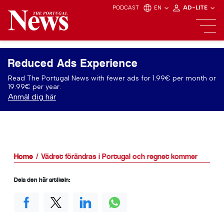
PODCAST
EN
AD-LITE
Reduced Ads Experience
Read The Portugal News with fewer ads for 1.99€ per month or
19.99€ per year.
Anmäl dig här
Home
Vädret förändras i Portugal och regnet kommer
Dela den här artikeln: