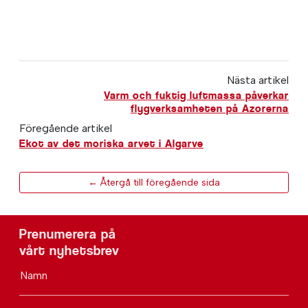
Nästa artikel
Varm och fuktig luftmassa påverkar
flygverksamheten på Azorerna
Föregående artikel
Ekot av det moriska arvet i Algarve
← Återgå till föregående sida
Prenumerera på
vårt nyhetsbrev
Namn