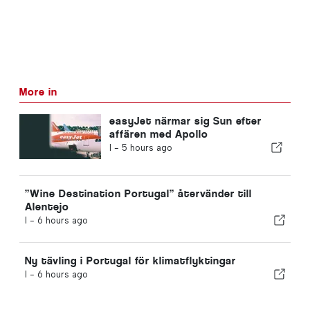
More in
easyJet närmar sig Sun efter
affären med Apollo
I -
5 hours ago
”Wine Destination Portugal” återvänder till
Alentejo
I -
6 hours ago
Ny tävling i Portugal för klimatflyktingar
I -
6 hours ago