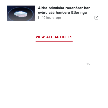
Äldre brittiska resenärer har
svårt att hantera EU:s nya
fingeravtryckskontroller
I -
10 hours ago
VIEW ALL ARTICLES