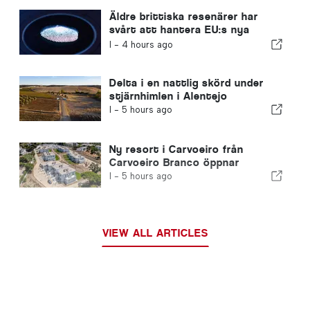
Äldre brittiska resenärer har
svårt att hantera EU:s nya
fingeravtryckskontroller
I -
4 hours ago
Delta i en nattlig skörd under
stjärnhimlen i Alentejo
I -
5 hours ago
Ny resort i Carvoeiro från
Carvoeiro Branco öppnar
I -
5 hours ago
VIEW ALL ARTICLES