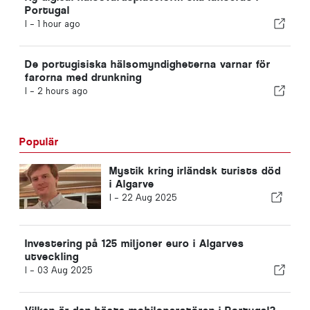
Portugal
I -
1 hour ago
De portugisiska hälsomyndigheterna varnar för
farorna med drunkning
I -
2 hours ago
Populär
Mystik kring irländsk turists död
i Algarve
I -
22 Aug 2025
Investering på 125 miljoner euro i Algarves
utveckling
I -
03 Aug 2025