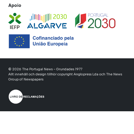
Apoio
© 2026 The Portugal News - Grundades 1977
Allt innehåll och design tillhör copyright Anglopress Lda och The News
Group of Newspapers