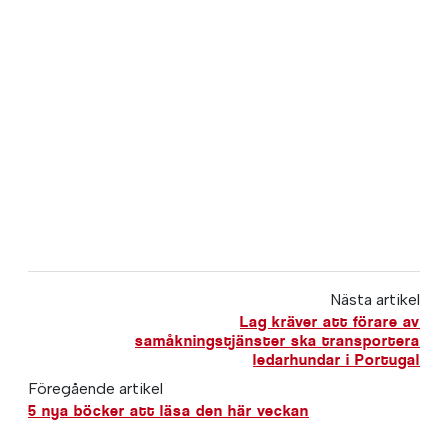
Nästa artikel
Lag kräver att förare av
samåkningstjänster ska transportera
ledarhundar i Portugal
Föregående artikel
5 nya böcker att läsa den här veckan