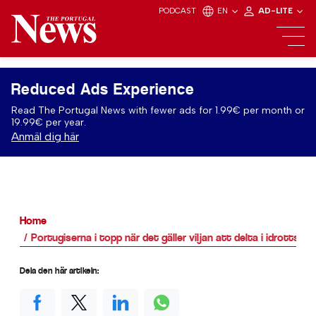
PODCAST
EN
AD-LITE
Reduced Ads Experience
Read The Portugal News with fewer ads for 1.99€ per month or
19.99€ per year.
Anmäl dig här
Home
Portugiserna i topp när det gäller viljan att delta i idrotts
Dela den här artikeln: