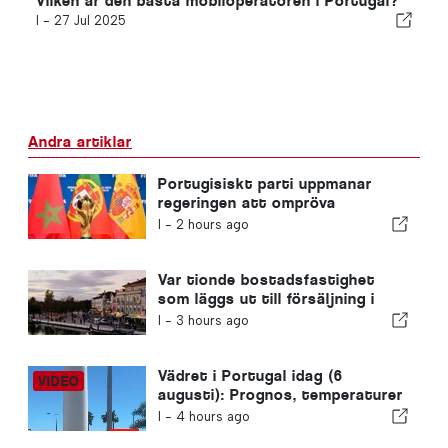
Vilken är den bästa mobiloperatören i Portugal?
I -
27 Jul 2025
Andra artiklar
Portugisiskt parti uppmanar
regeringen att ompröva
Marockos värdskap för VM 2030
I -
2 hours ago
på grund av krisen i Ceuta
Var tionde bostadsfastighet
som läggs ut till försäljning i
Portugal säljs på mindre än en
I -
3 hours ago
vecka
Vädret i Portugal idag (6
augusti): Prognos, temperaturer
och vad man kan förvänta sig
I -
4 hours ago