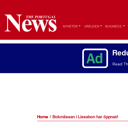
NYHETER
VÄRLDEN
BUSINESS
Red
Read Th
Home
Bokmässan i Lissabon har öppnat!