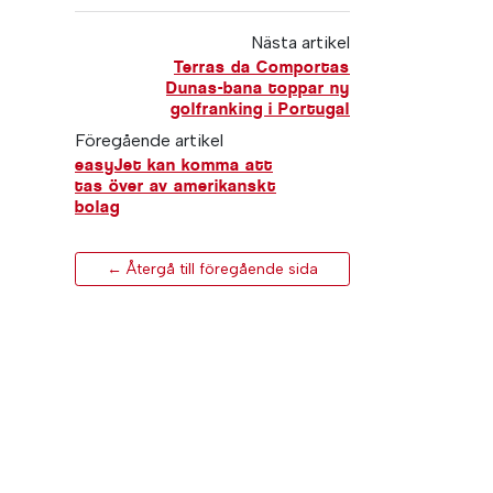
Nästa artikel
Terras da Comportas
Dunas-bana toppar ny
golfranking i Portugal
Föregående artikel
easyJet kan komma att
tas över av amerikanskt
bolag
← Återgå till föregående sida