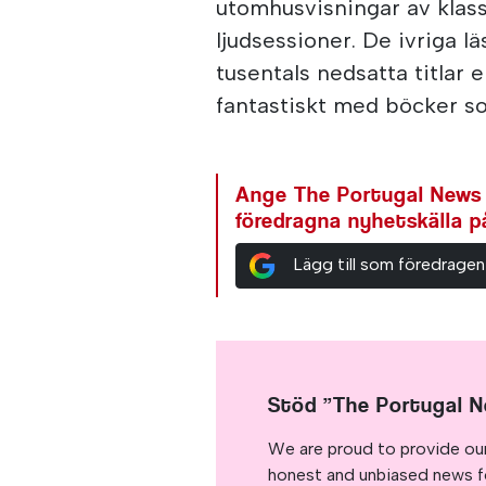
utomhusvisningar av klassi
ljudsessioner. De ivriga l
tusentals nedsatta titlar 
fantastiskt med böcker s
Ange The Portugal News
föredragna nyhetskälla 
Lägg till som föredragen
Stöd ”The Portugal 
We are proud to provide ou
honest and unbiased news for