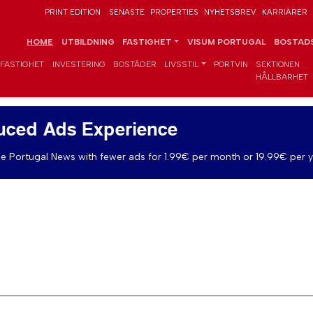
PRINT EDITION
SENASTE
PROPERTIES
NYHETSBREV
KARRIÄRER
HOME
UTBILDNING
FASTIGHET
VISUM PORTUGAL
BOSTADS
FASTIGHET
INVESTERING
BOSTÄDER
LIVSSTIL
PORTVIN
SEKTIONEN
HÅLLBARHET
uced Ads Experience
e Portugal News with fewer ads for 1.99€ per month or 19.99€ per y