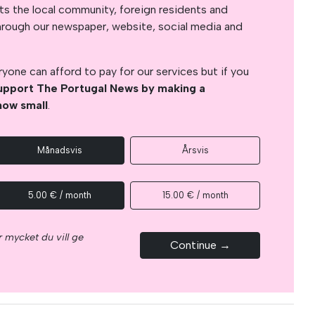
s the local community, foreign residents and
s through our newspaper, website, social media and
yone can afford to pay for our services but if you
upport The Portugal News by making a
how small
.
Månadsvis
Årsvis
5.00 € / month
15.00 € / month
 mycket du vill ge
Continue →