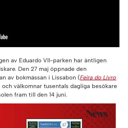
gen av Eduardo VII-parken har äntligen
kälskare. Den 27 maj öppnade den
gan av bokmässan i Lissabon (
Feira do Livro
ång och välkomnar tusentals dagliga besökare
en fram till den 14 juni.