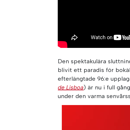
Den spektakulära sluttnin
blivit ett paradis för bo
efterlängtade 96:e uppla
de Lisboa
) är nu i full g
under den varma senvårssol