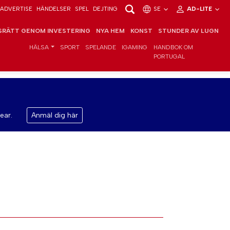
ADVERTISE
HÄNDELSER
SPEL
DEJTING
SE
AD-LITE
RÄTT GENOM INVESTERING
NYA HEM
KONST
STUNDER AV LUGN
HÄLSA
SPORT
SPELANDE
IGAMING
HANDBOK OM
PORTUGAL
ear.
Anmäl dig här