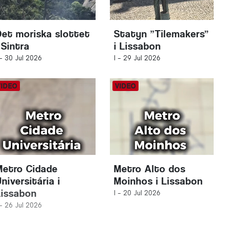
Det moriska slottet
Statyn ”Tilemakers”
 Sintra
i Lissabon
 -
30 Jul 2026
I -
29 Jul 2026
Metro Cidade
Metro Alto dos
niversitária i
Moinhos i Lissabon
Lissabon
I -
20 Jul 2026
 -
26 Jul 2026