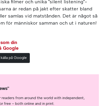
ska filmer och unika "silent listening"-
äsarna är redan på jakt efter skatter bland
eller samlas vid matstånden. Det är något så
om för människor samman och ut i naturen!
 som din
på Google
 källa på Google
News”
r readers from around the world with independent,
 free – both online and in print.