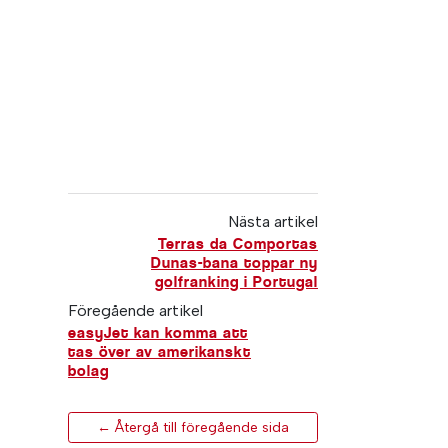
Nästa artikel
Terras da Comportas
Dunas-bana toppar ny
golfranking i Portugal
Föregående artikel
easyJet kan komma att
tas över av amerikanskt
bolag
← Återgå till föregående sida