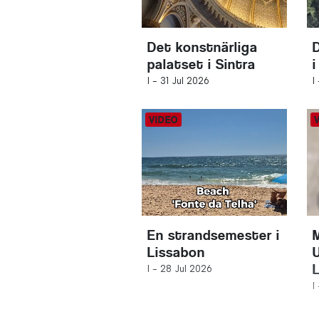
Det konstnärliga
palatset i Sintra
i
I -
31 Jul 2026
I
En strandsemester i
Lissabon
U
I -
28 Jul 2026
I