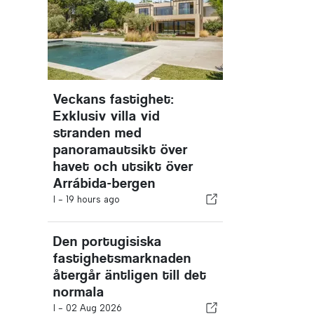
Veckans fastighet:
Exklusiv villa vid
stranden med
panoramautsikt över
havet och utsikt över
Arrábida-bergen
I -
19 hours ago
Den portugisiska
fastighetsmarknaden
återgår äntligen till det
normala
I -
02 Aug 2026