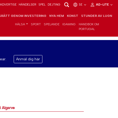
ADVERTISE
HÄNDELSER
SPEL
DEJTING
SE
AD-LITE
RÄTT GENOM INVESTERING
NYA HEM
KONST
STUNDER AV LUGN
HÄLSA
SPORT
SPELANDE
IGAMING
HANDBOK OM
PORTUGAL
ear.
Anmäl dig här
i Algarve