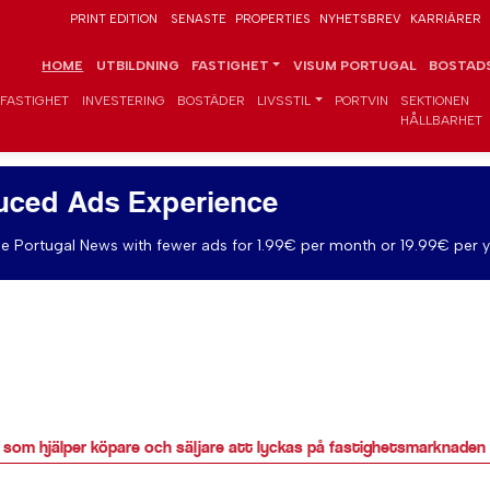
PRINT EDITION
SENASTE
PROPERTIES
NYHETSBREV
KARRIÄRER
HOME
UTBILDNING
FASTIGHET
VISUM PORTUGAL
BOSTADS
FASTIGHET
INVESTERING
BOSTÄDER
LIVSSTIL
PORTVIN
SEKTIONEN
HÅLLBARHET
uced Ads Experience
e Portugal News with fewer ads for 1.99€ per month or 19.99€ per y
å som hjälper köpare och säljare att lyckas på fastighetsmarknaden 