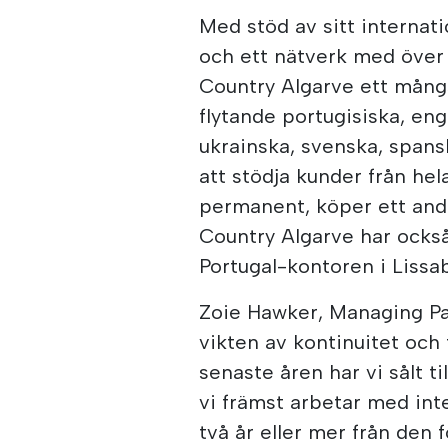
Med stöd av sitt internat
och ett nätverk med över 
Country Algarve ett mångs
flytande portugisiska, eng
ukrainska, svenska, spansk
att stödja kunder från hel
permanent, köper ett andr
Country Algarve har ocks
Portugal-kontoren i Liss
Zoie Hawker, Managing Pa
vikten av kontinuitet och
senaste åren har vi sålt t
vi främst arbetar med int
två år eller mer från den f