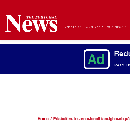
NYHETER
VÄRLDEN
BUSINESS
Red
Read Th
Home
Prisbelönt internationell fastighetsbyr