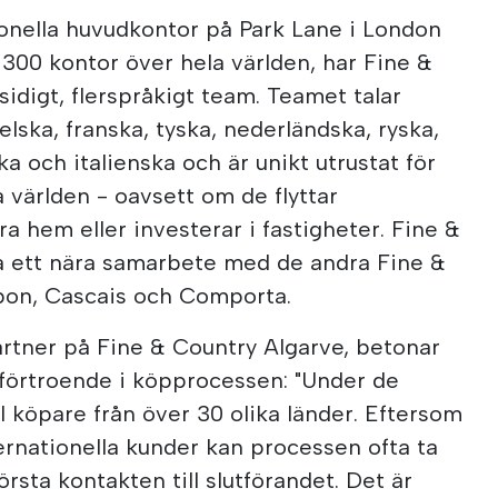
ionella huvudkontor på Park Lane i London
300 kontor över hela världen, har Fine &
idigt, flerspråkigt team. Teamet talar
elska, franska, tyska, nederländska, ryska,
a och italienska och är unikt utrustat för
a världen - oavsett om de flyttar
a hem eller investerar i fastigheter. Fine &
å ett nära samarbete med de andra Fine &
abon, Cascais och Comporta.
rtner på Fine & Country Algarve, betonar
 förtroende i köpprocessen: "Under de
ill köpare från över 30 olika länder. Eftersom
ernationella kunder kan processen ofta ta
örsta kontakten till slutförandet. Det är