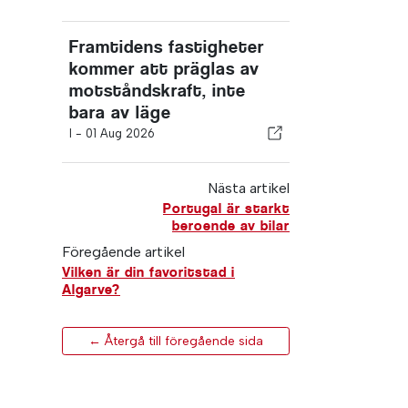
Framtidens fastigheter
kommer att präglas av
motståndskraft, inte
bara av läge
I -
01 Aug 2026
Nästa artikel
Portugal är starkt
beroende av bilar
Föregående artikel
Vilken är din favoritstad i
Algarve?
← Återgå till föregående sida