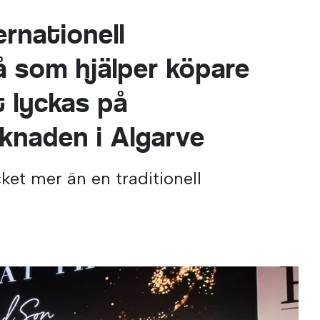
ernationell
å som hjälper köpare
t lyckas på
knaden i Algarve
ket mer än en traditionell