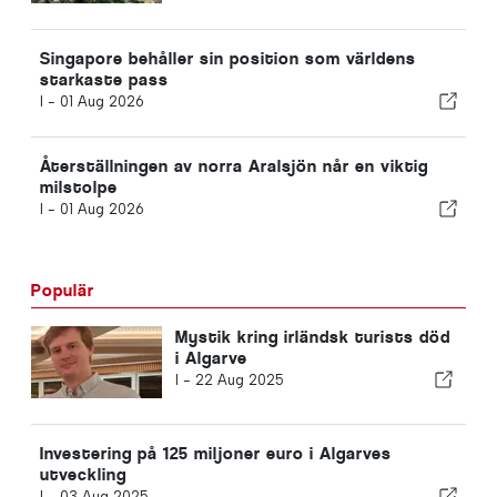
Singapore behåller sin position som världens
starkaste pass
I -
01 Aug 2026
Återställningen av norra Aralsjön når en viktig
milstolpe
I -
01 Aug 2026
Populär
Mystik kring irländsk turists död
i Algarve
I -
22 Aug 2025
Investering på 125 miljoner euro i Algarves
utveckling
I -
03 Aug 2025