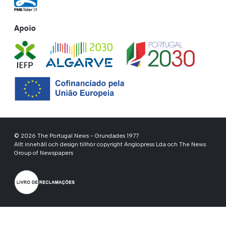
Apoio
© 2026 The Portugal News - Grundades 1977
Allt innehåll och design tillhör copyright Anglopress Lda och The News
Group of Newspapers