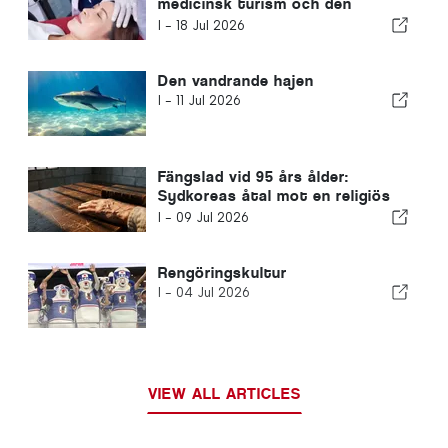
medicinsk turism och den
offentliga hälso- och sjukvården
I -
18 Jul 2026
Den vandrande hajen
I -
11 Jul 2026
Fängslad vid 95 års ålder:
Sydkoreas åtal mot en religiös
ledare väcker internationell oro
I -
09 Jul 2026
Rengöringskultur
I -
04 Jul 2026
VIEW ALL ARTICLES