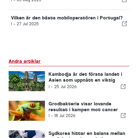
Vilken är den bästa mobiloperatören i Portugal?
I -
27 Jul 2025
Andra artiklar
Kambodja är det första landet i
Asien som uppnått en viktig
milstolpe i kampen mot hiv
I -
25 Jul 2026
Grodbakterie visar lovande
resultat i kampen mot cancer
I -
18 Jul 2026
Sydkorea hittar en balans mellan