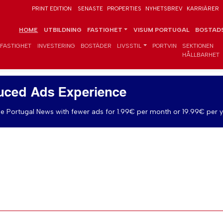
PRINT EDITION
SENASTE
PROPERTIES
NYHETSBREV
KARRIÄRER
HOME
UTBILDNING
FASTIGHET
VISUM PORTUGAL
BOSTADS
FASTIGHET
INVESTERING
BOSTÄDER
LIVSSTIL
PORTVIN
SEKTIONEN
HÅLLBARHET
uced Ads Experience
e Portugal News with fewer ads for 1.99€ per month or 19.99€ per y