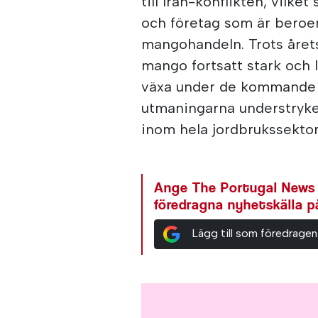
till Iran-konflikten, vilke
och företag som är bero
mangohandeln. Trots årets
mango fortsatt stark och
växa under de kommande å
utmaningarna understryke
inom hela jordbrukssektor
Ange The Portugal News
föredragna nyhetskälla 
Lägg till som föredragen