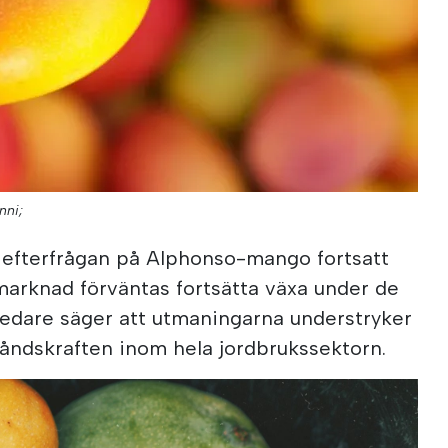
nni;
r efterfrågan på Alphonso-mango fortsatt
marknad förväntas fortsätta växa under de
dare säger att utmaningarna understryker
tåndskraften inom hela jordbrukssektorn.