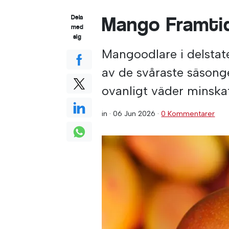
Mango Framti
Dela
med
sig
Mangoodlare i delstate
av de svåraste säsonge
ovanligt väder minsk
in ·
06 Jun 2026
·
0 Kommentarer