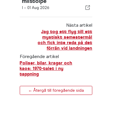
milstolpe
I -
01 Aug 2026
Nästa artikel
Jag tog ett flyg till ett
mystiskt semestermål
och fick inte reda på det
förrän vid landningen
Föregående artikel
Poliser, bilar, kragar och
kaos: 1970-talet i ny
tappning
← Återgå till föregående sida