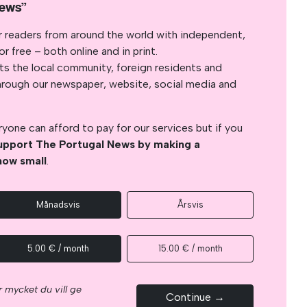
News”
r readers from around the world with independent,
 free – both online and in print.
s the local community, foreign residents and
s through our newspaper, website, social media and
yone can afford to pay for our services but if you
upport The Portugal News by making a
how small
.
Månadsvis
Årsvis
5.00 € / month
15.00 € / month
 mycket du vill ge
Continue →