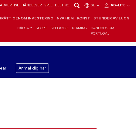
ADVERTISE
HÄNDELSER
SPEL
DEJTING
SE
AD-LITE
RÄTT GENOM INVESTERING
NYA HEM
KONST
STUNDER AV LUGN
HÄLSA
SPORT
SPELANDE
IGAMING
HANDBOK OM
PORTUGAL
ear.
Anmäl dig här