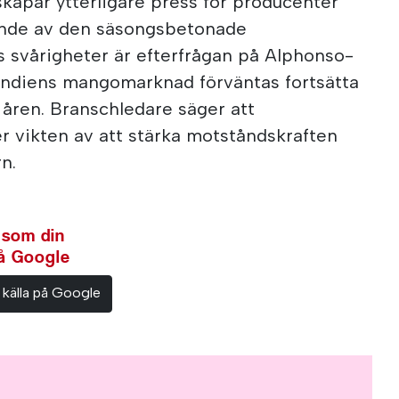
t skapar ytterligare press för producenter
ende av den säsongsbetonade
 svårigheter är efterfrågan på Alphonso-
 Indiens mangomarknad förväntas fortsätta
ren. Branschledare säger att
r vikten av att stärka motståndskraften
n.
 som din
på Google
 källa på Google