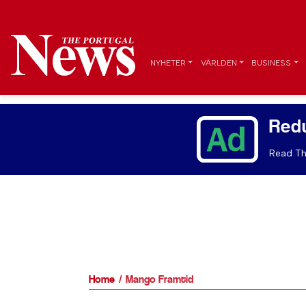
NYHETER
VÄRLDEN
BUSINESS
Red
Read Th
Home
Mango Framtid