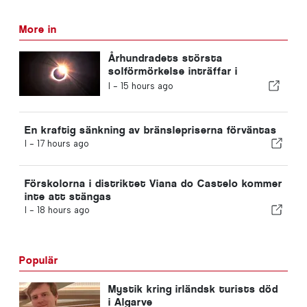
More in
Århundradets största
solförmörkelse inträffar i
Portugal
I -
15 hours ago
En kraftig sänkning av bränslepriserna förväntas
I -
17 hours ago
Förskolorna i distriktet Viana do Castelo kommer
inte att stängas
I -
18 hours ago
Populär
Mystik kring irländsk turists död
i Algarve