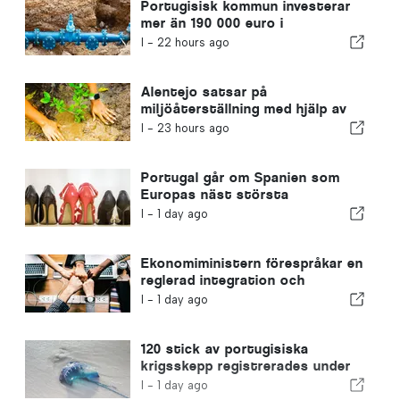
Portugisisk kommun investerar
mer än 190 000 euro i
vattenförsörjningen
I -
22 hours ago
Alentejo satsar på
miljöåterställning med hjälp av
EU-medel
I -
23 hours ago
Portugal går om Spanien som
Europas näst största
skotillverkare
I -
1 day ago
Ekonomiministern förespråkar en
reglerad integration och
garanterar en snabbare väg för
I -
1 day ago
invandrare
120 stick av portugisiska
krigsskepp registrerades under
en enda dag
I -
1 day ago