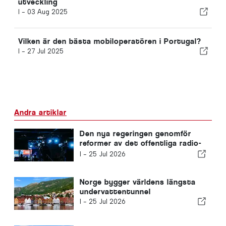
utveckling
I -
03 Aug 2025
Vilken är den bästa mobiloperatören i Portugal?
I -
27 Jul 2025
Andra artiklar
Den nya regeringen genomför
reformer av det offentliga radio-
och tv-systemet
I -
25 Jul 2026
Norge bygger världens längsta
undervattentunnel
I -
25 Jul 2026