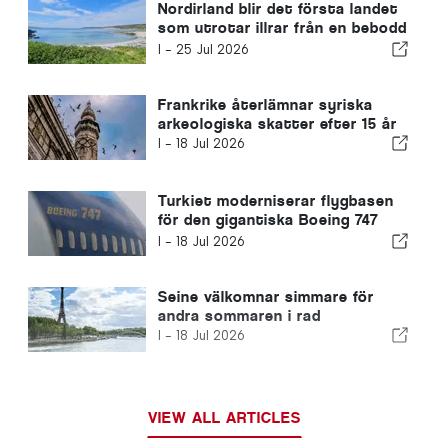
Nordirland blir det första landet
som utrotar illrar från en bebodd
ö
I -
25 Jul 2026
Frankrike återlämnar syriska
arkeologiska skatter efter 15 år
I -
18 Jul 2026
Turkiet moderniserar flygbasen
för den gigantiska Boeing 747
som Qatar donerat till USA
I -
18 Jul 2026
Seine välkomnar simmare för
andra sommaren i rad
I -
18 Jul 2026
VIEW ALL ARTICLES