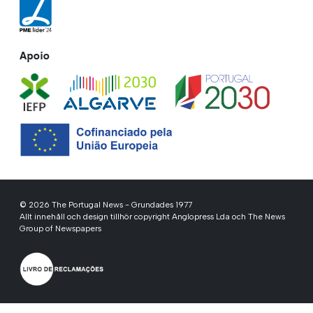
Apoio
© 2026 The Portugal News - Grundades 1977
Allt innehåll och design tillhör copyright Anglopress Lda och The News
Group of Newspapers