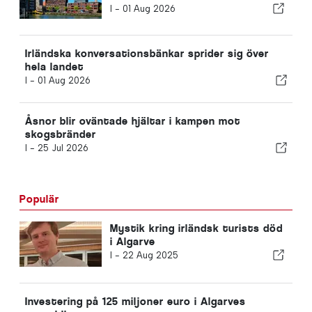
lösningar
I -
01 Aug 2026
Irländska konversationsbänkar sprider sig över
hela landet
I -
01 Aug 2026
Åsnor blir oväntade hjältar i kampen mot
skogsbränder
I -
25 Jul 2026
Populär
Mystik kring irländsk turists död
i Algarve
I -
22 Aug 2025
Investering på 125 miljoner euro i Algarves