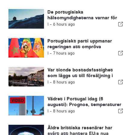
De portugisiska
hälsomyndigheterna varnar för
farorna med drunkning
I -
6 hours ago
Portugisiskt parti uppmanar
regeringen att ompröva
Marockos värdskap för VM 2030
I -
7 hours ago
på grund av krisen i Ceuta
Var tionde bostadsfastighet
som läggs ut till försäljning i
Portugal säljs på mindre än en
I -
8 hours ago
vecka
Vädret i Portugal idag (6
augusti): Prognos, temperaturer
och vad man kan förvänta sig
I -
8 hours ago
Äldre brittiska resenärer har
svårt att hantera EU:s nya