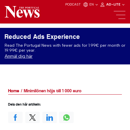
PODCAST
EN
AD-LITE
Reduced Ads Experience
Read The Portugal News with fewer ads for 1.99€ per month or
19.99€ per year.
Anmäl dig här
Home
Minimilönen höjs till 1 000 euro
Dela den här artikeln: