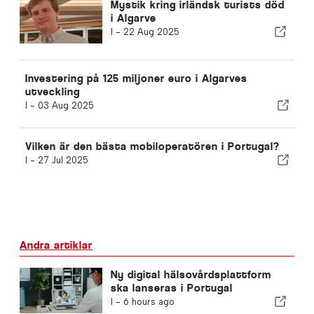
Mystik kring irländsk turists död
i Algarve
I -
22 Aug 2025
Investering på 125 miljoner euro i Algarves
utveckling
I -
03 Aug 2025
Vilken är den bästa mobiloperatören i Portugal?
I -
27 Jul 2025
Andra artiklar
Ny digital hälsovårdsplattform
ska lanseras i Portugal
I -
6 hours ago