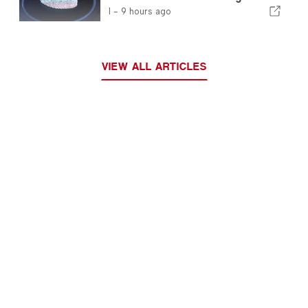
fingeravtryckskontroller
I -
9 hours ago
VIEW ALL ARTICLES