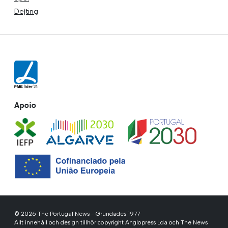
Dejting
Apoio
© 2026 The Portugal News - Grundades 1977
Allt innehåll och design tillhör copyright Anglopress Lda och The News