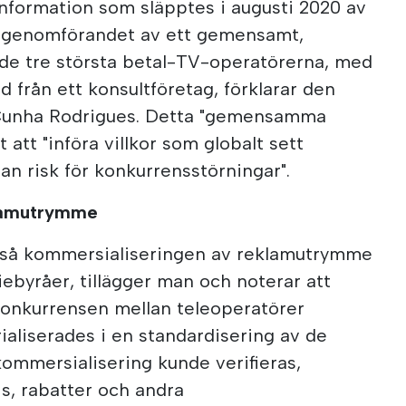
nformation som släpptes i augusti 2020 av
 genomförandet av ett gemensamt,
 de tre största betal-TV-operatörerna, med
d från ett konsultföretag, förklarar den
Cunha Rodrigues. Detta "gemensamma
t att "införa villkor som globalt sett
n risk för konkurrensstörningar".
klamutrymme
kså kommersialiseringen av reklamutrymme
byråer, tillägger man och noterar att
t konkurrensen mellan teleoperatörer
ialiserades i en standardisering av de
 kommersialisering kunde verifieras,
ris, rabatter och andra