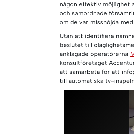
någon effektiv möjlighet 
och samordnade försämri
om de var missnöjda med i
Utan att identifiera namn
beslutet till olaglighets
anklagade operatörerna
konsultföretaget Accentu
att samarbeta för att info
till automatiska tv-inspel