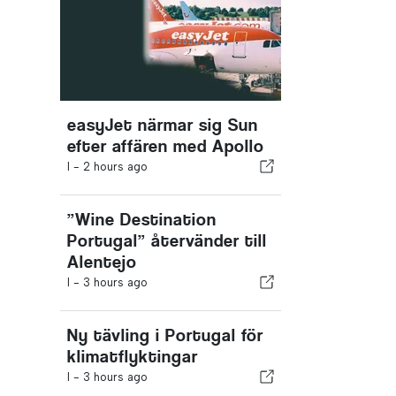
easyJet närmar sig Sun
efter affären med Apollo
I -
2 hours ago
”Wine Destination
Portugal” återvänder till
Alentejo
I -
3 hours ago
Ny tävling i Portugal för
klimatflyktingar
I -
3 hours ago