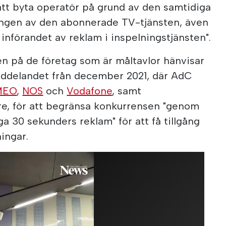
att byta operatör på grund av den samtidiga
ngen av den abonnerade TV-tjänsten, även
nförandet av reklam i inspelningstjänsten".
en på de företag som är måltavlor hänvisar
meddelandet från december 2021, där AdC
MEO
,
NOS
och
Vodafone
, samt
re, för att begränsa konkurrensen "genom
ga 30 sekunders reklam" för att få tillgång
ningar.