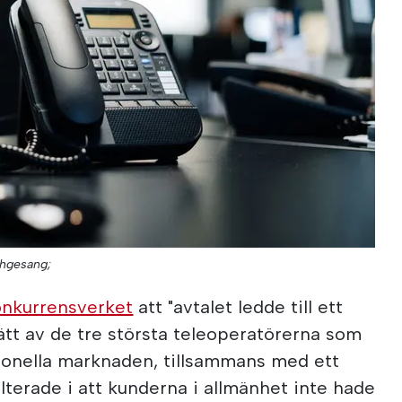
chgesang;
onkurrensverket
att "avtalet ledde till ett
tt av de tre största teleoperatörerna som
onella marknaden, tillsammans med ett
ulterade i att kunderna i allmänhet inte hade