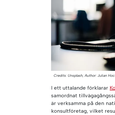
Credits: Unsplash;
Author: Julian Ho
I ett uttalande förklarar
K
samordnat tillvägagångssä
är verksamma på den nati
konsultföretag, vilket res