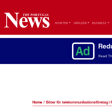
NYHETER
VÄRLDEN
BUSINESS
Red
Read Th
Home
Böter för telekommunikationsföretag i 