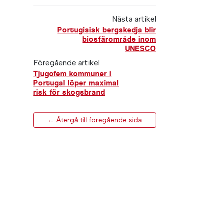
Nästa artikel
Portugisisk bergskedja blir
biosfärområde inom
UNESCO
Föregående artikel
Tjugofem kommuner i
Portugal löper maximal
risk för skogsbrand
← Återgå till föregående sida