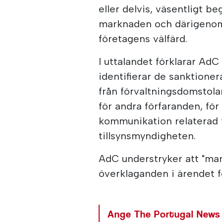
eller delvis, väsentligt 
marknaden och därigenom
företagens välfärd.
I uttalandet förklarar Ad
identifierar de sanktione
från förvaltningsdomstola
för andra förfaranden, för 
kommunikation relaterad t
tillsynsmyndigheten.
AdC understryker att "man
överklaganden i ärendet f
Ange The Portugal News