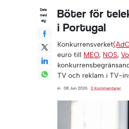
Böter för tel
Dela
med
sig
i Portugal
Konkurrensverket
(AdC
euro till
MEO
,
NOS
,
Vo
konkurrensbegränsand
TV och reklam i TV-in
in ·
08 Jun 2026
·
0 Kommentarer