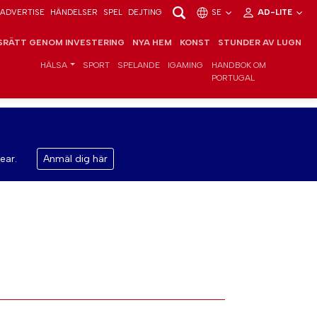
ADVERTISE
HÄNDELSER
SPEL
DEJTING
SE
AD-LITE
RÄTT GENOM INVESTERING
NYA HEM
KONST
STUNDER AV LUGN
HÄLSA
SPORT
SPELANDE
IGAMING
HANDBOK OM
PORTUGAL
ear.
Anmäl dig här