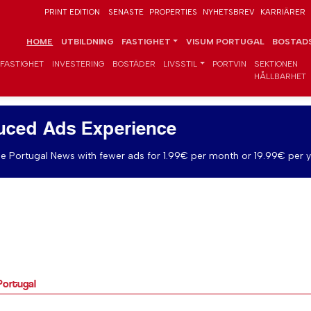
PRINT EDITION
SENASTE
PROPERTIES
NYHETSBREV
KARRIÄRER
HOME
UTBILDNING
FASTIGHET
VISUM PORTUGAL
BOSTADS
FASTIGHET
INVESTERING
BOSTÄDER
LIVSSTIL
PORTVIN
SEKTIONEN
HÅLLBARHET
uced Ads Experience
e Portugal News with fewer ads for 1.99€ per month or 19.99€ per y
Portugal