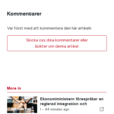
Kommentarer
Var först med att kommentera den här artikeln
Skicka oss dina kommentarer eller
åsikter om denna artikel.
More in
Ekonomiministern förespråkar en
reglerad integration och
garanterar en snabbare väg för
I -
44 minutes ago
invandrare