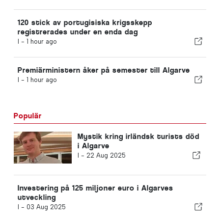
120 stick av portugisiska krigsskepp
registrerades under en enda dag
I -
1 hour ago
Premiärministern åker på semester till Algarve
I -
1 hour ago
Populär
Mystik kring irländsk turists död
i Algarve
I -
22 Aug 2025
Investering på 125 miljoner euro i Algarves
utveckling
I -
03 Aug 2025