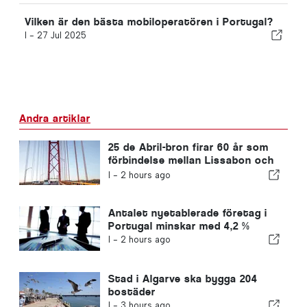
Vilken är den bästa mobiloperatören i Portugal?
I -
27 Jul 2025
Andra artiklar
25 de Abril-bron firar 60 år som
förbindelse mellan Lissabon och
Almada
I -
2 hours ago
Antalet nyetablerade företag i
Portugal minskar med 4,2 %
I -
2 hours ago
Stad i Algarve ska bygga 204
bostäder
I -
3 hours ago