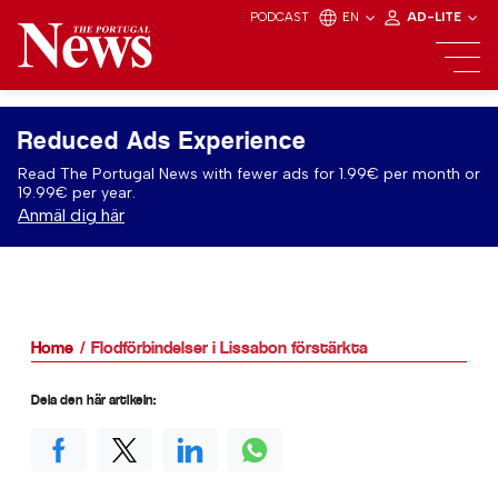
PODCAST
EN
AD-LITE
Reduced Ads Experience
Read The Portugal News with fewer ads for 1.99€ per month or
19.99€ per year.
Anmäl dig här
Home
Flodförbindelser i Lissabon förstärkta
Dela den här artikeln: