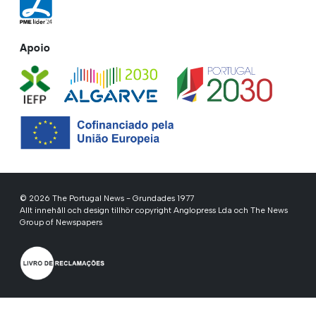
Apoio
© 2026 The Portugal News - Grundades 1977
Allt innehåll och design tillhör copyright Anglopress Lda och The News
Group of Newspapers