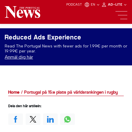
PODCAST
EN
AD-LITE
Reduced Ads Experience
Read The Portugal News with fewer ads for 1.99€ per month or
19.99€ per year.
Anmäl dig här
Home
Portugal på 15:e plats på världsrankingen i rugby
Dela den här artikeln: