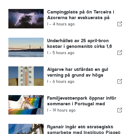
stora jordbävningar
Campingplats på ön Terceira i
Azorerna har evakuerats på
grund av storm
I -
4 hours ago
Underhållet av 25 april-bron
kostar i genomsnitt cirka 1,6
miljoner euro per år
I -
5 hours ago
Algarve har utfärdat en gul
varning på grund av höga
temperaturer
I -
6 hours ago
Familjevattenpark öppnar inför
sommaren i Portugal med
biljetter för 2 euro
I -
19 hours ago
Ryanair ingår ett strategiskt
samarbete med Instituto Piaget