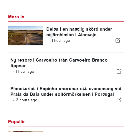
More in
Delta i en nattlig skörd under
stjärnhimlen i Alentejo
I -
1 hour ago
Ny resort i Carvoeiro från Carvoeiro Branco
öppnar
I -
1 hour ago
Planetariet i Espinho anordnar ett evenemang vid
Praia da Baía under solförmörkelsen i Portugal
I -
3 hours ago
Populär