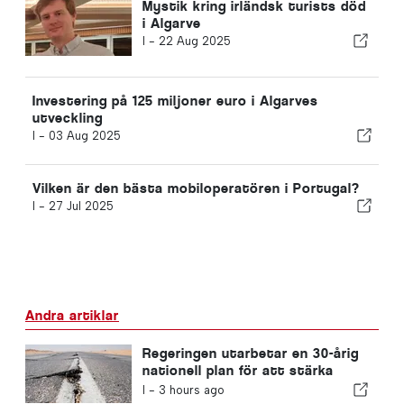
Mystik kring irländsk turists död
i Algarve
I -
22 Aug 2025
Investering på 125 miljoner euro i Algarves
utveckling
I -
03 Aug 2025
Vilken är den bästa mobiloperatören i Portugal?
I -
27 Jul 2025
Andra artiklar
Regeringen utarbetar en 30-årig
nationell plan för att stärka
Portugals motståndskraft mot
I -
3 hours ago