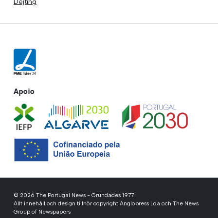
Dejting
Apoio
© 2026 The Portugal News - Grundades 1977
Allt innehåll och design tillhör copyright Anglopress Lda och The News
Group of Newspapers