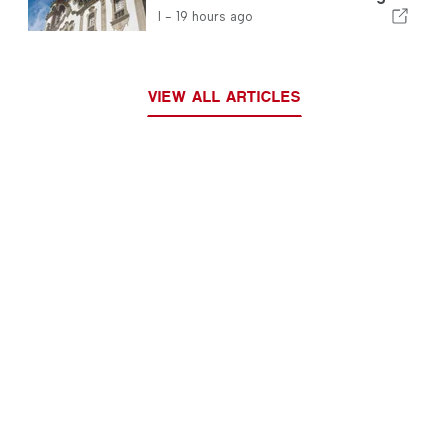
de Viseu för utbildning inom
I -
19 hours ago
flygbranschen i Portugal
VIEW ALL ARTICLES