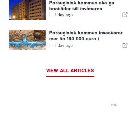
Portugisisk kommun ska ge
bostäder till invånarna
I -
1 day ago
Portugisisk kommun investerar
mer än 190 000 euro i
vattenförsörjningen
I -
1 day ago
VIEW ALL ARTICLES