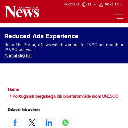
PODCAST
EN
AD-LITE
Reduced Ads Experience
Read The Portugal News with fewer ads for 1.99€ per month or
19.99€ per year.
Anmäl dig här
Home
Portugisisk bergskedja blir biosfärområde inom UNESCO
Dela den här artikeln: