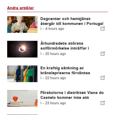
Andra artiklar
Dagcenter och hemtjänst
återgår till kommunen i Portugal
I -
4 hours ago
Århundradets största
solförmörkelse inträffar i
Portugal
I -
20 hours ago
En kraftig sänkning av
bränslepriserna förväntas
I -
22 hours ago
Förskolorna i distriktet Viana do
Castelo kommer inte att
stängas
I -
23 hours ago