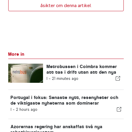
åsikter om denna artikel.
More in
Metrobussen i Coimbra kommer
att tas i drift utan att den nya
funktionen är färdigställd
I -
21 minutes ago
Portugal i fokus: Senaste nytt, resenyheter och
de viktigaste nyheterna som dominerar
rubrikerna
I -
2 hours ago
Azorernas regering har anskaffat två nya