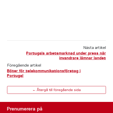
Nästa artikel
Portugals arbetsmarknad under press när
invandrare lämnar landet
Föregående artikel
Böter för telekommunikationsföretag i
Portugal
← Återgå till föregående sida
Prenumerera på