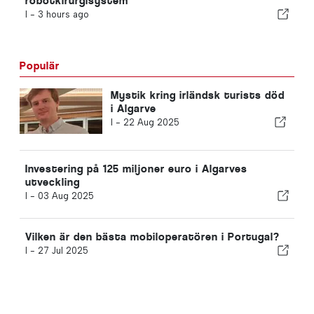
robotkirurgisystem
I -
3 hours ago
Populär
Mystik kring irländsk turists död
i Algarve
I -
22 Aug 2025
Investering på 125 miljoner euro i Algarves
utveckling
I -
03 Aug 2025
Vilken är den bästa mobiloperatören i Portugal?
I -
27 Jul 2025