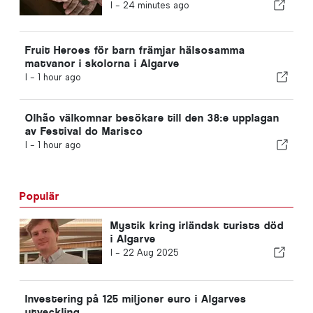
riktlinjer för kompletterande
I -
24 minutes ago
pensionssparande
Fruit Heroes för barn främjar hälsosamma
matvanor i skolorna i Algarve
I -
1 hour ago
Olhão välkomnar besökare till den 38:e upplagan
av Festival do Marisco
I -
1 hour ago
Populär
Mystik kring irländsk turists död
i Algarve
I -
22 Aug 2025
Investering på 125 miljoner euro i Algarves
utveckling