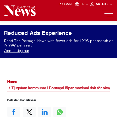
PODCAST
EN
AD-LITE
Reduced Ads Experience
Read The Portugal News with fewer ads for 1.99€ per month or
19.99€ per year.
Anmäl dig här
Home
Tjugofem kommuner i Portugal löper maximal risk för skogsb
Dela den här artikeln: