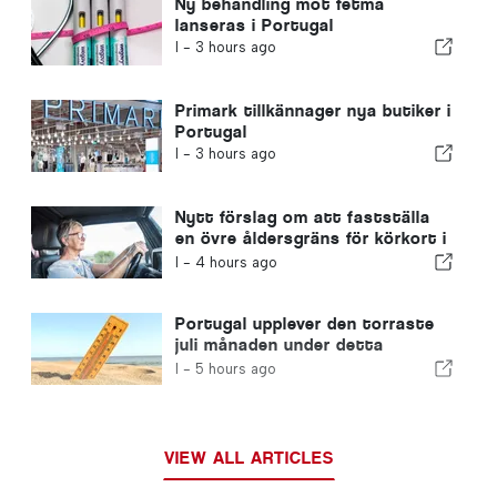
Ny behandling mot fetma
lanseras i Portugal
I -
3 hours ago
Primark tillkännager nya butiker i
Portugal
I -
3 hours ago
Nytt förslag om att fastställa
en övre åldersgräns för körkort i
Portugal
I -
4 hours ago
Portugal upplever den torraste
juli månaden under detta
århundrade
I -
5 hours ago
VIEW ALL ARTICLES