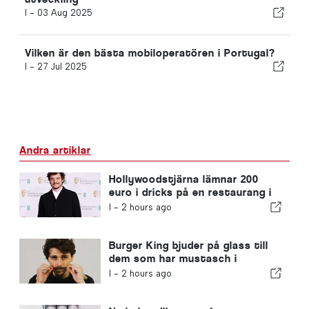
I -
03 Aug 2025
Vilken är den bästa mobiloperatören i Portugal?
I -
27 Jul 2025
Andra artiklar
Hollywoodstjärna lämnar 200
euro i dricks på en restaurang i
Portugal
I -
2 hours ago
Burger King bjuder på glass till
dem som har mustasch i
Portugal
I -
2 hours ago