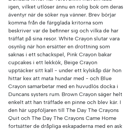
igen, vilket utlöser ännu en rolig bok om deras
äventyr när de söker nya vänner. Brev börjar
komma från de färgglada kritorna som
beskriver var de befinner sig och vilka de har
träffat på sina resor. White Crayon slutar vara
osynlig när hon ersätter en drottning som
saknas i ett schackspel, Pink Crayon bakar
cupcakes i ett lekkök, Beige Crayon
upptäcker sitt kall - under ett kylskåp där hon
hittar kex att mata hundar med - och Blue
Crayon samarbetar med en huvudlös docka i
Duncans systers rum. Brown Crayon säger helt
enkelt att han träffade en pinne och blev kär. I
den här uppföljaren till The Day The Crayons
Quit och The Day The Crayons Came Home
fortsätter de dråpliga eskapaderna med en ask