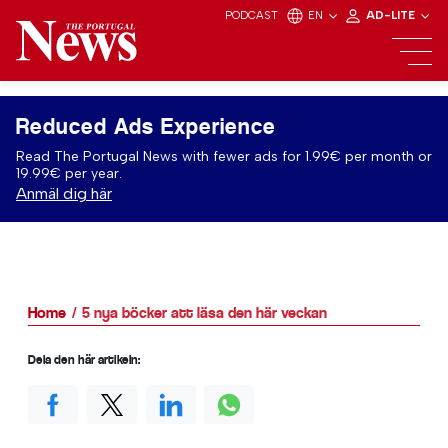
PODCAST
EN
AD-LITE
Reduced Ads Experience
Read The Portugal News with fewer ads for 1.99€ per month or
19.99€ per year.
Anmäl dig här
Home
5 nya böcker att läsa den här veckan
Dela den här artikeln: