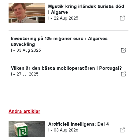
Mystik kring irländsk turists död
i Algarve
I -
22 Aug 2025
Investering på 125 miljoner euro i Algarves
utveckling
I -
03 Aug 2025
Vilken är den bästa mobiloperatören i Portugal?
I -
27 Jul 2025
Andra artiklar
Artificiell intelligens: Del 4
I -
03 Aug 2026