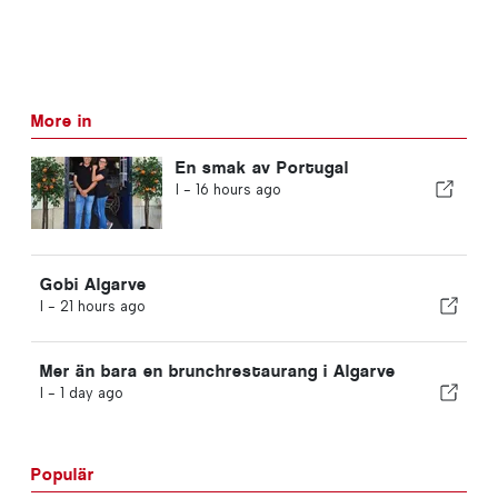
More in
En smak av Portugal
I -
16 hours ago
Gobi Algarve
I -
21 hours ago
Mer än bara en brunchrestaurang i Algarve
I -
1 day ago
Populär