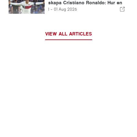
skapa Cristiano Ronaldo: Hur en
fotbollslegend föddes
I -
01 Aug 2026
VIEW ALL ARTICLES