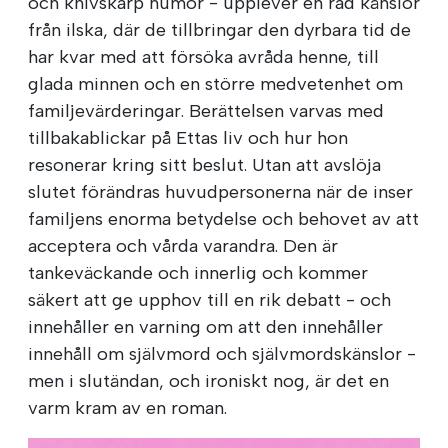
och knivskarp humor - upplever en rad känslor
från ilska, där de tillbringar den dyrbara tid de
har kvar med att försöka avråda henne, till
glada minnen och en större medvetenhet om
familjevärderingar. Berättelsen varvas med
tillbakablickar på Ettas liv och hur hon
resonerar kring sitt beslut. Utan att avslöja
slutet förändras huvudpersonerna när de inser
familjens enorma betydelse och behovet av att
acceptera och vårda varandra. Den är
tankeväckande och innerlig och kommer
säkert att ge upphov till en rik debatt - och
innehåller en varning om att den innehåller
innehåll om självmord och självmordskänslor -
men i slutändan, och ironiskt nog, är det en
varm kram av en roman.