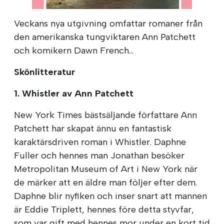
00:00
/
00:37
Veckans nya utgivning omfattar romaner från
den amerikanska tungviktaren Ann Patchett
och komikern Dawn French...
Skönlitteratur
1. Whistler av Ann Patchett
New York Times bästsäljande författare Ann
Patchett har skapat ännu en fantastisk
karaktärsdriven roman i Whistler. Daphne
Fuller och hennes man Jonathan besöker
Metropolitan Museum of Art i New York när
de märker att en äldre man följer efter dem.
Daphne blir nyfiken och inser snart att mannen
är Eddie Triplett, hennes före detta styvfar,
som var gift med hennes mor under en kort tid