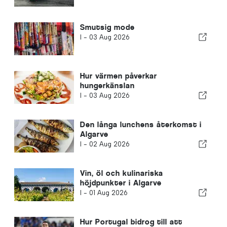
Smutsig mode
I -
03 Aug 2026
Hur värmen påverkar
hungerkänslan
I -
03 Aug 2026
Den långa lunchens återkomst i
Algarve
I -
02 Aug 2026
Vin, öl och kulinariska
höjdpunkter i Algarve
I -
01 Aug 2026
Hur Portugal bidrog till att