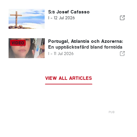
S:t Josef Cafasso
I -
12 Jul 2026
Portugal, Atlantis och Azorerna:
En upptäcktsfärd bland forntida
civilisationer och jordens dolda
I -
11 Jul 2026
energi
VIEW ALL ARTICLES