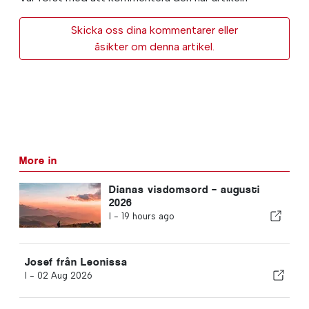
Skicka oss dina kommentarer eller
åsikter om denna artikel.
More in
Dianas visdomsord – augusti
2026
I -
19 hours ago
Josef från Leonissa
I -
02 Aug 2026