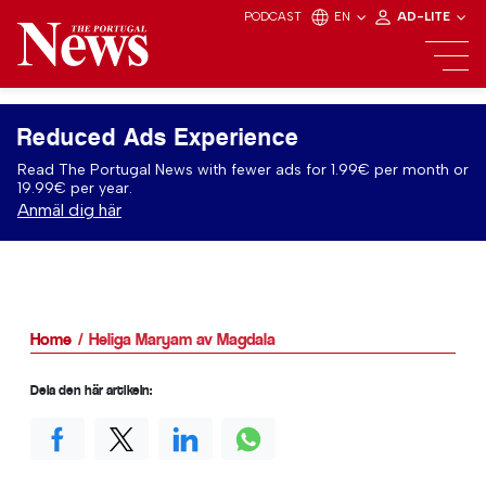
PODCAST
EN
AD-LITE
Reduced Ads Experience
Read The Portugal News with fewer ads for 1.99€ per month or
19.99€ per year.
Anmäl dig här
Home
Heliga Maryam av Magdala
Dela den här artikeln: