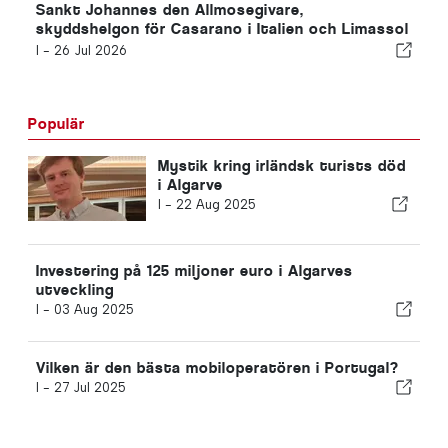
Sankt Johannes den Allmosegivare,
skyddshelgon för Casarano i Italien och Limassol
på Cypern.
I -
26 Jul 2026
Populär
Mystik kring irländsk turists död
i Algarve
I -
22 Aug 2025
Investering på 125 miljoner euro i Algarves
utveckling
I -
03 Aug 2025
Vilken är den bästa mobiloperatören i Portugal?
I -
27 Jul 2025