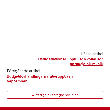
Nästa artikel
Radiostationer uppfyller kvoter för
portugisisk musik
Föregående artikel
Budgetförhandlingarna återupptas i
september
← Återgå till föregående sida