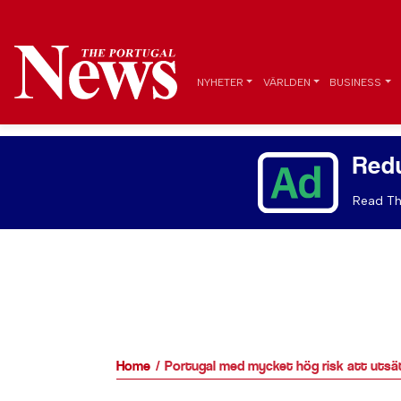
NYHETER
VÄRLDEN
BUSINESS
Red
Read Th
Home
Portugal med mycket hög risk att utsät