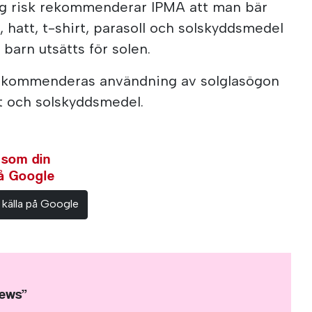
ög risk rekommenderar IPMA att man bär
 hatt, t-shirt, parasoll och solskyddsmedel
barn utsätts för solen.
rekommenderas användning av solglasögon
rt och solskyddsmedel.
 som din
på Google
 källa på Google
News”