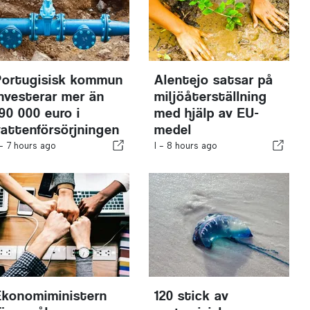
Portugisisk kommun
Alentejo satsar på
investerar mer än
miljöåterställning
190 000 euro i
med hjälp av EU-
vattenförsörjningen
medel
 -
7 hours ago
I -
8 hours ago
Ekonomiministern
120 stick av