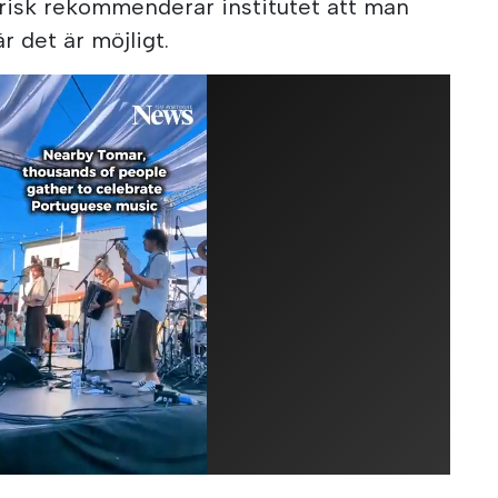
risk rekommenderar institutet att man
 det är möjligt.