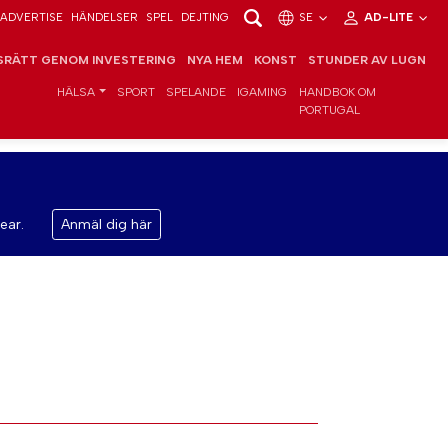
ADVERTISE
HÄNDELSER
SPEL
DEJTING
SE
AD-LITE
RÄTT GENOM INVESTERING
NYA HEM
KONST
STUNDER AV LUGN
HÄLSA
SPORT
SPELANDE
IGAMING
HANDBOK OM
PORTUGAL
ear.
Anmäl dig här