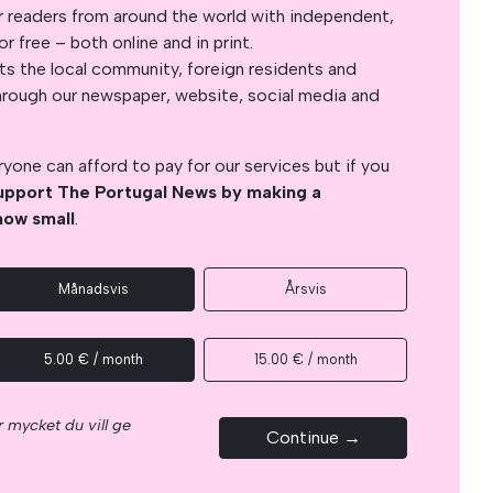
r readers from around the world with independent,
 free – both online and in print.
s the local community, foreign residents and
s through our newspaper, website, social media and
yone can afford to pay for our services but if you
upport The Portugal News by making a
how small
.
Månadsvis
Årsvis
5.00 € / month
15.00 € / month
 mycket du vill ge
Continue →