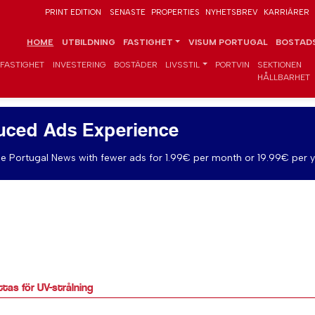
PRINT EDITION
SENASTE
PROPERTIES
NYHETSBREV
KARRIÄRER
HOME
UTBILDNING
FASTIGHET
VISUM PORTUGAL
BOSTADS
FASTIGHET
INVESTERING
BOSTÄDER
LIVSSTIL
PORTVIN
SEKTIONEN
HÅLLBARHET
uced Ads Experience
e Portugal News with fewer ads for 1.99€ per month or 19.99€ per y
tas för UV-strålning