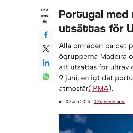
Portugal med 
Dela
med
sig
utsättas för U
Alla områden på det p
ögrupperna Madeira o
att utsättas för ultra
9 juni, enligt det port
atmosfär
(IPMA
).
in ·
09 Jun 2026
·
0 Kommentarer