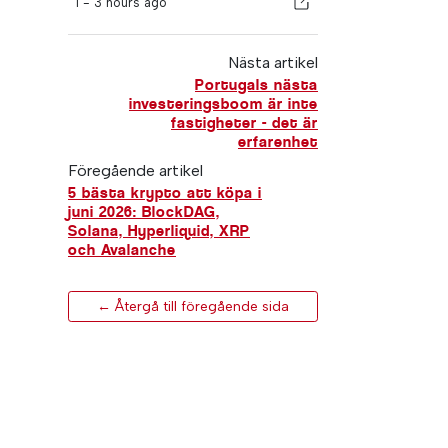
I -
3 hours ago
Nästa artikel
Portugals nästa
investeringsboom är inte
fastigheter - det är
erfarenhet
Föregående artikel
5 bästa krypto att köpa i
juni 2026: BlockDAG,
Solana, Hyperliquid, XRP
och Avalanche
← Återgå till föregående sida