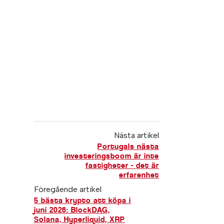
Nästa artikel
Portugals nästa
investeringsboom är inte
fastigheter - det är
erfarenhet
Föregående artikel
5 bästa krypto att köpa i
juni 2026: BlockDAG,
Solana, Hyperliquid, XRP