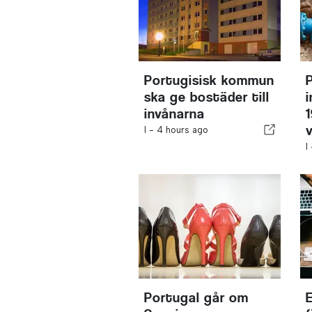
Portugisisk kommun
ska ge bostäder till
invånarna
I -
4 hours ago
I
Portugal går om