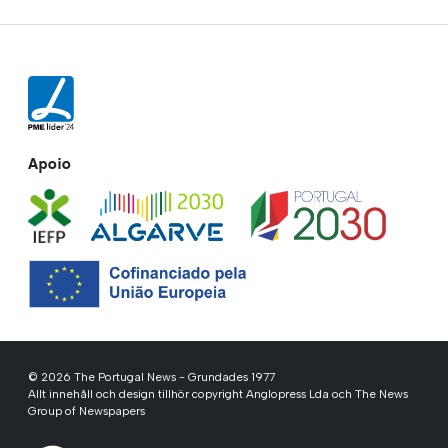
Apoio
© 2026 The Portugal News - Grundades 1977
Allt innehåll och design tillhör copyright Anglopress Lda och The News
Group of Newspapers