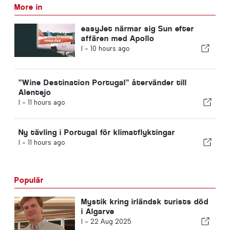
More in
easyJet närmar sig Sun efter
affären med Apollo
I -
10 hours ago
”Wine Destination Portugal” återvänder till
Alentejo
I -
11 hours ago
Ny tävling i Portugal för klimatflyktingar
I -
11 hours ago
Populär
Mystik kring irländsk turists död
i Algarve
I -
22 Aug 2025