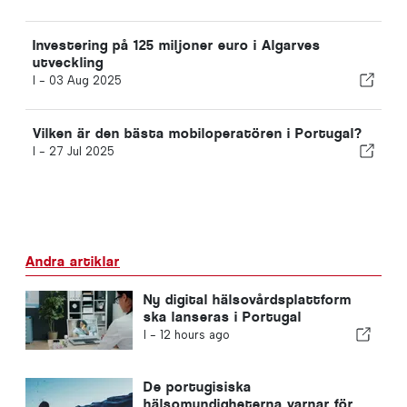
Investering på 125 miljoner euro i Algarves
utveckling
I -
03 Aug 2025
Vilken är den bästa mobiloperatören i Portugal?
I -
27 Jul 2025
Andra artiklar
Ny digital hälsovårdsplattform
ska lanseras i Portugal
I -
12 hours ago
De portugisiska
hälsomyndigheterna varnar för