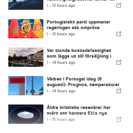
farorna med drunkning
I -
13 hours ago
Portugisiskt parti uppmanar
regeringen att ompröva
Marockos värdskap för VM 2030
I -
13 hours ago
på grund av krisen i Ceuta
Var tionde bostadsfastighet
som läggs ut till försäljning i
Portugal säljs på mindre än en
I -
14 hours ago
vecka
Vädret i Portugal idag (6
augusti): Prognos, temperaturer
och vad man kan förvänta sig
I -
14 hours ago
Äldre brittiska resenärer har
svårt att hantera EU:s nya
fingeravtryckskontroller
I -
15 hours ago