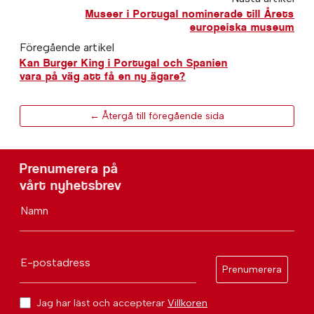
Museer i Portugal nominerade till Årets
europeiska museum
Föregående artikel
Kan Burger King i Portugal och Spanien
vara på väg att få en ny ägare?
← Återgå till föregående sida
Prenumerera på
vårt nyhetsbrev
Namn
E-postadress
Prenumerera
Jag har läst och accepterar
Villkoren