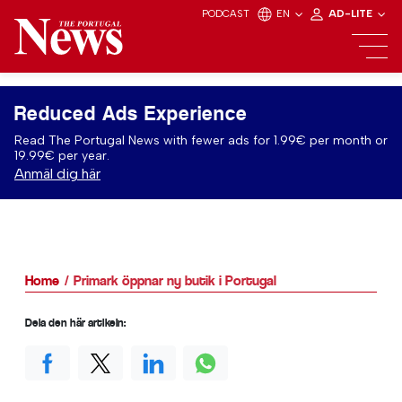
PODCAST
EN
AD-LITE
Reduced Ads Experience
Read The Portugal News with fewer ads for 1.99€ per month or
19.99€ per year.
Anmäl dig här
Home
Primark öppnar ny butik i Portugal
Dela den här artikeln: