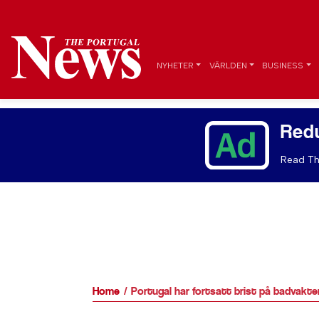
NYHETER
VÄRLDEN
BUSINESS
Red
Read Th
Home
Portugal har fortsatt brist på badvakt