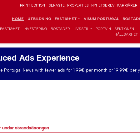
PRINT EDITION
SENASTE
PROPERTIES
NYHETSBREV
KARRIÄRER
HOME
UTBILDNING
FASTIGHET
VISUM PORTUGAL
BOSTADS
FASTIGHET
INVESTERING
BOSTÄDER
LIVSSTIL
PORTVIN
SEKTIONEN
HÅLLBARHET
uced Ads Experience
e Portugal News with fewer ads for 1.99€ per month or 19.99€ per y
er under strandsäsongen