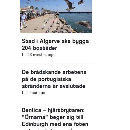
Stad i Algarve ska bygga
204 bostäder
I -
23 minutes ago
De brådskande arbetena
på de portugisiska
stränderna är avslutade
I -
1 hour ago
Benfica – hjärtbrytaren:
”Örnarna” beger sig till
Edinburgh med ena foten