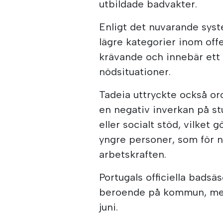
utbildade badvakter.
Enligt det nuvarande syst
lägre kategorier inom offen
krävande och innebär ett s
nödsituationer.
Tadeia uttryckte också oro
en negativ inverkan på s
eller socialt stöd, vilket
yngre personer, som för n
arbetskraften.
Portugals officiella badsä
beroende på kommun, med
juni.