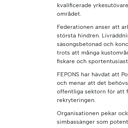
kvalificerade yrkesutövare
området.
Federationen anser att arb
största hindren. Livräddni
säsongsbetonad och konc
trots att många kustområd
fiskare och sportentusiast
FEPONS har hävdat att Por
och menar att det behövs 
offentliga sektorn för att
rekryteringen.
Organisationen pekar ocks
simbassänger som potentie