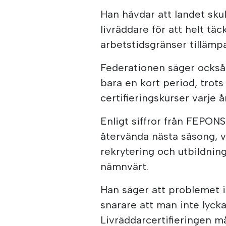
Han hävdar att landet sku
livräddare för att helt t
arbetstidsgränser tillämp
Federationen säger också 
bara en kort period, trot
certifieringskurser varje å
Enligt siffror från FEPONS
återvända nästa säsong, v
rekrytering och utbildning
nämnvärt.
Han säger att problemet i
snarare att man inte lyck
Livräddarcertifieringen m