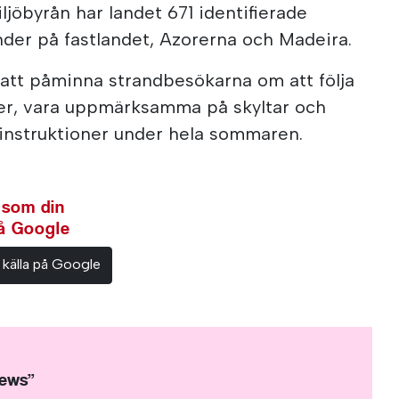
ljöbyrån har landet 671 identifierade
änder på fastlandet, Azorerna och Madeira.
 att påminna strandbesökarna om att följa
ter, vara uppmärksamma på skyltar och
instruktioner under hela sommaren.
 som din
på Google
 källa på Google
News”