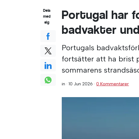
Portugal har f
Dela
med
sig
badvakter un
Portugals badvaktsför
fortsätter att ha brist
sommarens strandsäso
in ·
10 Jun 2026
·
0 Kommentarer