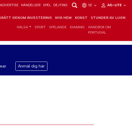
ADVERTISE
HÄNDELSER
SPEL
DEJTING
SE
AD-LITE
RÄTT GENOM INVESTERING
NYA HEM
KONST
STUNDER AV LUGN
HÄLSA
SPORT
SPELANDE
IGAMING
HANDBOK OM
PORTUGAL
ear.
Anmäl dig här