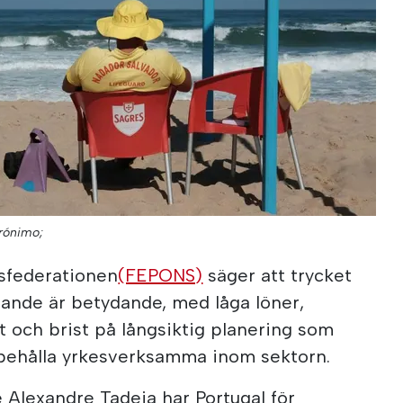
erónimo;
sfederationen
(FEPONS)
säger att trycket
rande är betydande, med låga löner,
 och brist på långsiktig planering som
tt behålla yrkesverksamma inom sektorn.
 Alexandre Tadeia har Portugal för