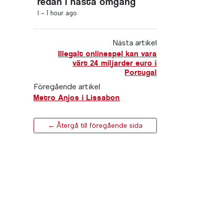
redan i nästa omgång
I -
1 hour ago
Nästa artikel
Illegalt onlinespel kan vara
värt 24 miljarder euro i
Portugal
Föregående artikel
Metro Anjos i Lissabon
← Återgå till föregående sida