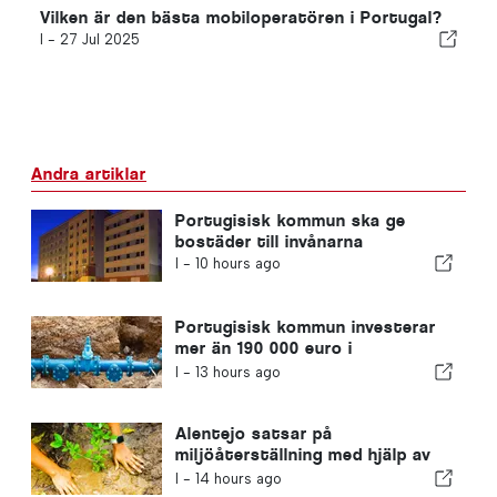
Vilken är den bästa mobiloperatören i Portugal?
I -
27 Jul 2025
Andra artiklar
Portugisisk kommun ska ge
bostäder till invånarna
I -
10 hours ago
Portugisisk kommun investerar
mer än 190 000 euro i
vattenförsörjningen
I -
13 hours ago
Alentejo satsar på
miljöåterställning med hjälp av
EU-medel
I -
14 hours ago