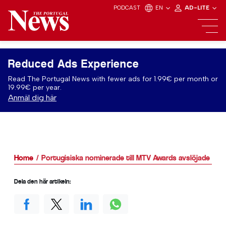
PODCAST
EN
AD-LITE
Reduced Ads Experience
Read The Portugal News with fewer ads for 1.99€ per month or
19.99€ per year.
Anmäl dig här
Home
Portugisiska nominerade till MTV Awards avslöjade
Dela den här artikeln: