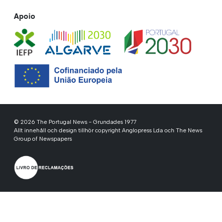
Apoio
© 2026 The Portugal News - Grundades 1977
Allt innehåll och design tillhör copyright Anglopress Lda och The News
Group of Newspapers