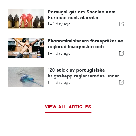
Portugal går om Spanien som
Europas näst största
skotillverkare
I -
1 day ago
Ekonomiministern förespråkar en
reglerad integration och
garanterar en snabbare väg för
I -
1 day ago
invandrare
120 stick av portugisiska
krigsskepp registrerades under
en enda dag
I -
1 day ago
VIEW ALL ARTICLES