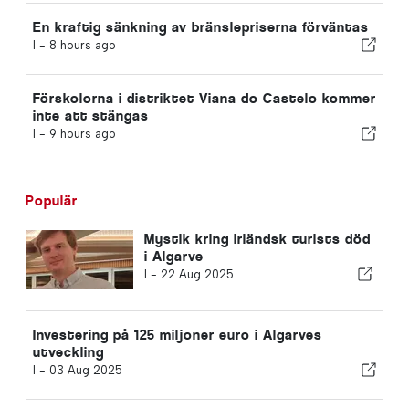
En kraftig sänkning av bränslepriserna förväntas
I -
8 hours ago
Förskolorna i distriktet Viana do Castelo kommer
inte att stängas
I -
9 hours ago
Populär
Mystik kring irländsk turists död
i Algarve
I -
22 Aug 2025
Investering på 125 miljoner euro i Algarves
utveckling
I -
03 Aug 2025