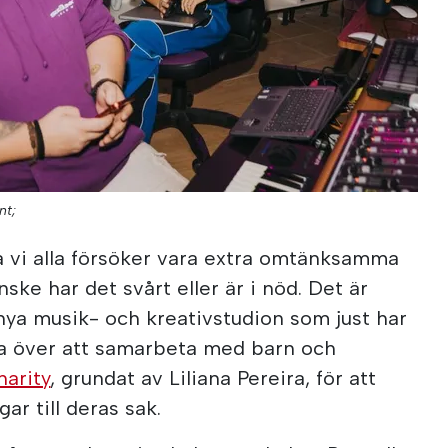
nt;
då vi alla försöker vara extra omtänksamma
ke har det svårt eller är i nöd. Det är
nya musik- och kreativstudion som just har
da över att samarbeta med barn och
arity
, grundat av Liliana Pereira, för att
gar till deras sak.