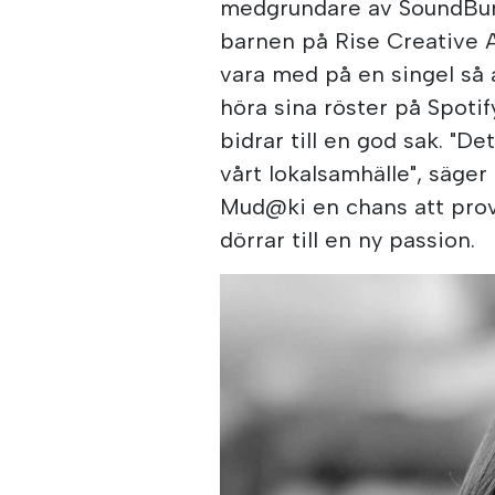
medgrundare av SoundBunke
barnen på Rise Creative Ar
vara med på en singel så 
höra sina röster på Spoti
bidrar till en god sak. "Det
vårt lokalsamhälle", säge
Mud@ki en chans att pro
dörrar till en ny passion.