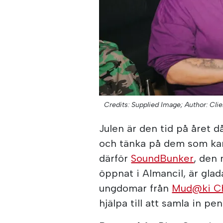
Credits: Supplied Image;
Author: Clie
Julen är den tid på året 
och tänka på dem som kans
därför
SoundBunker
, den 
öppnat i Almancil, är gla
ungdomar från
Mud@ki Ch
hjälpa till att samla in pen