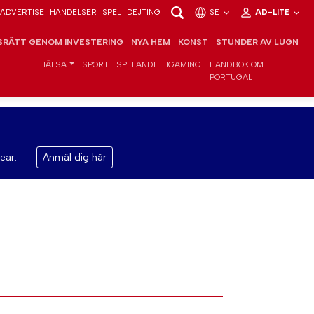
ADVERTISE
HÄNDELSER
SPEL
DEJTING
SE
AD-LITE
RÄTT GENOM INVESTERING
NYA HEM
KONST
STUNDER AV LUGN
HÄLSA
SPORT
SPELANDE
IGAMING
HANDBOK OM
PORTUGAL
ear.
Anmäl dig här