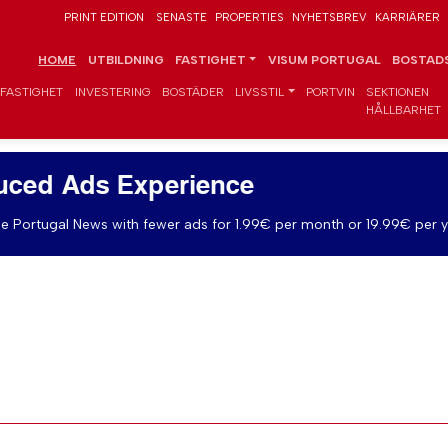
PRINT EDITION
SENASTE
PROPERTIES
NYHETSBREV
KARRIÄRER
HOME
UTBILDNING
FASTIGHET
VISUM PORTUGAL
BOSTADS
FASTIGHET
INVESTERING
BOSTÄDER
LIVSSTIL
PORTVIN
SEKTIONEN
HÅLLBARHET
uced Ads Experience
e Portugal News with fewer ads for 1.99€ per month or 19.99€ per y