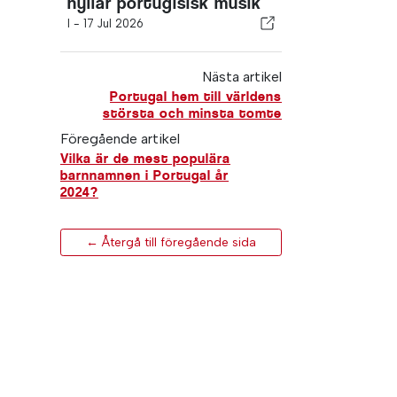
hyllar portugisisk musik
I -
17 Jul 2026
Nästa artikel
Portugal hem till världens
största och minsta tomte
Föregående artikel
Vilka är de mest populära
barnnamnen i Portugal år
2024?
← Återgå till föregående sida