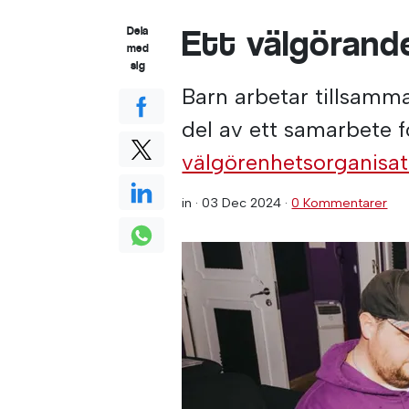
Ett välgörand
Dela
med
sig
Barn arbetar tillsamma
del av ett samarbete fö
välgörenhetsorganisa
in ·
03 Dec 2024
·
0 Kommentarer