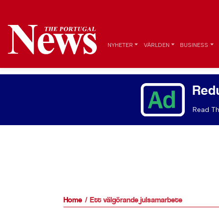
NYHETER
VÄRLDEN
BUSINESS
Red
Read Th
Home
Ett välgörande julsamarbete