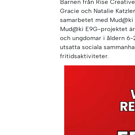
Barnen från Rise Creative
Gracie och Natalie Katzler
samarbetet med Mud@ki Ch
Mud@ki E9G-projektet är 
och ungdomar i åldern 6-2
utsatta sociala sammanh
fritidsaktiviteter.