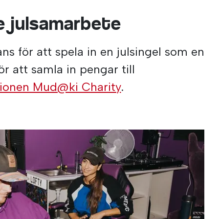
e julsamarbete
ns för att spela in en julsingel som en
r att samla in pengar till
tionen Mud@ki Charity
.