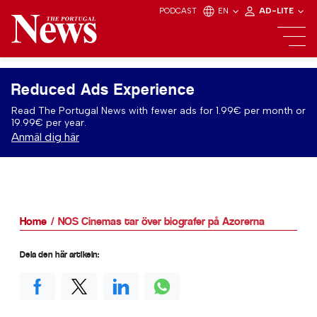
PODCAST
EN
AD-LITE
Reduced Ads Experience
Read The Portugal News with fewer ads for 1.99€ per month or
19.99€ per year.
Anmäl dig här
Home
NOS Cinemas tar över biografer på Azorerna
Dela den här artikeln: