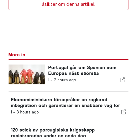
åsikter om denna artikel.
More in
Portugal går om Spanien som
Europas näst största
skotillverkare
I -
2 hours ago
Ekonomiministern förespråkar en reglerad
integration och garanterar en snabbare väg för
invandrare
I -
3 hours ago
120 stick av portugisiska krigsskepp
registrerades under en enda dag