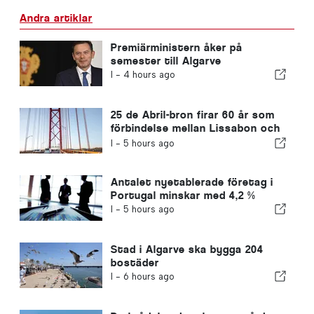
Andra artiklar
Premiärministern åker på
semester till Algarve
I -
4 hours ago
25 de Abril-bron firar 60 år som
förbindelse mellan Lissabon och
Almada
I -
5 hours ago
Antalet nyetablerade företag i
Portugal minskar med 4,2 %
I -
5 hours ago
Stad i Algarve ska bygga 204
bostäder
I -
6 hours ago