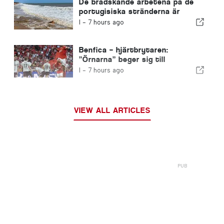
De brådskande arbetena på de
portugisiska stränderna är
avslutade
I -
7 hours ago
Benfica – hjärtbrytaren:
”Örnarna” beger sig till
Edinburgh med ena foten redan i
I -
7 hours ago
nästa omgång
VIEW ALL ARTICLES