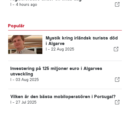
I -
4 hours ago
Populär
Mystik kring irländsk turists död
i Algarve
I -
22 Aug 2025
Investering på 125 miljoner euro i Algarves
utveckling
I -
03 Aug 2025
Vilken är den bästa mobiloperatören i Portugal?
I -
27 Jul 2025