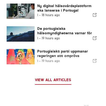
Ny digital hälsovårdsplattform
ska lanseras i Portugal
I -
18 hours ago
De portugisiska
hälsomyndigheterna varnar för
farorna med drunkning
I -
19 hours ago
Portugisiskt parti uppmanar
regeringen att ompröva
Marockos värdskap för VM 2030
I -
19 hours ago
på grund av krisen i Ceuta
VIEW ALL ARTICLES