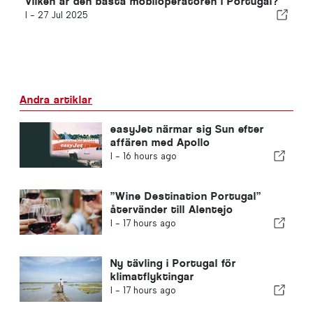
Vilken är den bästa mobiloperatören i Portugal?
I -
27 Jul 2025
Andra artiklar
easyJet närmar sig Sun efter
affären med Apollo
I -
16 hours ago
”Wine Destination Portugal”
återvänder till Alentejo
I -
17 hours ago
Ny tävling i Portugal för
klimatflyktingar
I -
17 hours ago