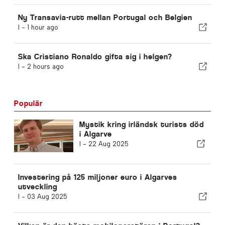
Ny Transavia-rutt mellan Portugal och Belgien
I -
1 hour ago
Ska Cristiano Ronaldo gifta sig i helgen?
I -
2 hours ago
Populär
Mystik kring irländsk turists död
i Algarve
I -
22 Aug 2025
Investering på 125 miljoner euro i Algarves
utveckling
I -
03 Aug 2025