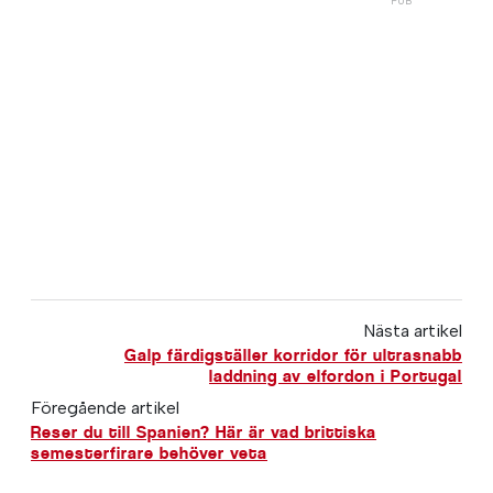
Nästa artikel
Galp färdigställer korridor för ultrasnabb
laddning av elfordon i Portugal
Föregående artikel
Reser du till Spanien? Här är vad brittiska
semesterfirare behöver veta