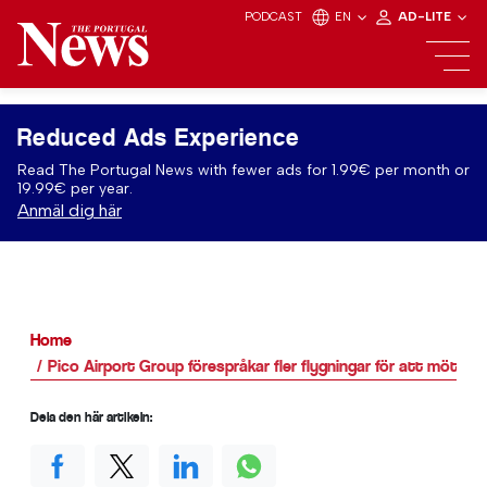
PODCAST
EN
AD-LITE
Reduced Ads Experience
Read The Portugal News with fewer ads for 1.99€ per month or
19.99€ per year.
Anmäl dig här
Home
Pico Airport Group förespråkar fler flygningar för att möta e
Dela den här artikeln: