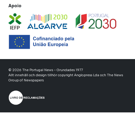
Apoio
© 2026 The Portugal News - Grundades 1977
Allt innehåll och design tillhör copyright Anglopress Lda och The News
Group of Newspapers