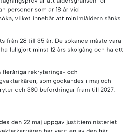
ttagningsprov är att åldersgränsen för
an personer som är 18 år vid
söka, vilket innebär att minimiåldern sänks
ts från 28 till 35 år. De sökande måste vara
a fullgjort minst 12 års skolgång och ha ett
 fleråriga rekryterings- och
ngvaktarkåren, som godkändes i maj och
yter och 380 befordringar fram till 2027.
ades den 22 maj uppgav justitieministeriet
vaktarkarriären har varit en av den här