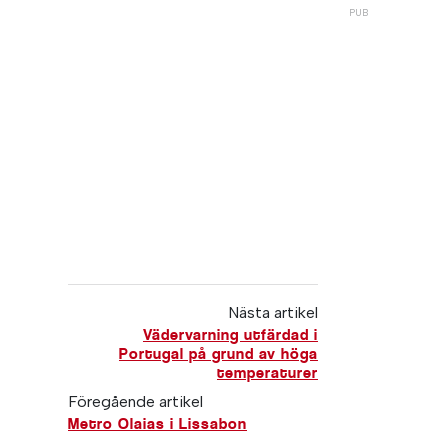
Nästa artikel
Vädervarning utfärdad i
Portugal på grund av höga
temperaturer
Föregående artikel
Metro Olaias i Lissabon