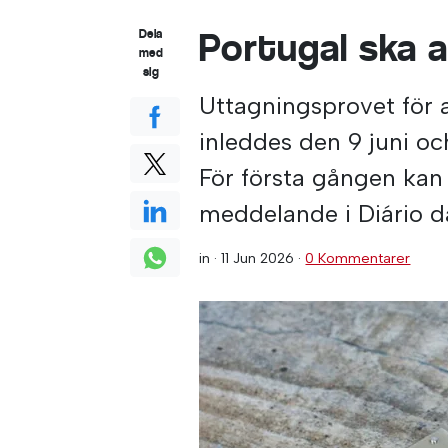
Portugal ska a
Dela
med
sig
Uttagningsprovet för 
inleddes den 9 juni o
För första gången kan 
meddelande i Diário d
in ·
11 Jun 2026
·
0 Kommentarer