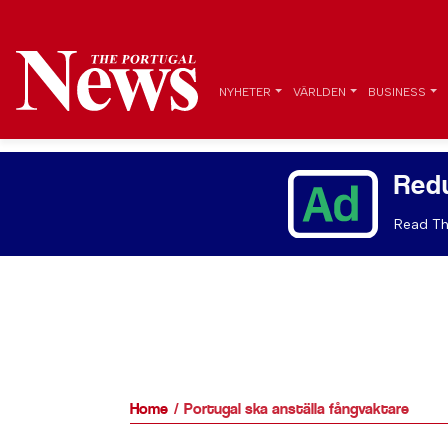
NYHETER
VÄRLDEN
BUSINESS
Red
Read Th
Home
Portugal ska anställa fångvaktare