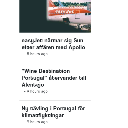
easyJet närmar sig Sun
efter affären med Apollo
I -
8 hours ago
”Wine Destination
Portugal” återvänder till
Alentejo
I -
9 hours ago
Ny tävling i Portugal för
klimatflyktingar
I -
9 hours ago