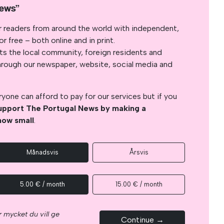
News”
r readers from around the world with independent,
 free – both online and in print.
s the local community, foreign residents and
s through our newspaper, website, social media and
yone can afford to pay for our services but if you
upport The Portugal News by making a
how small
.
Månadsvis
Årsvis
5.00 € / month
15.00 € / month
 mycket du vill ge
Continue →