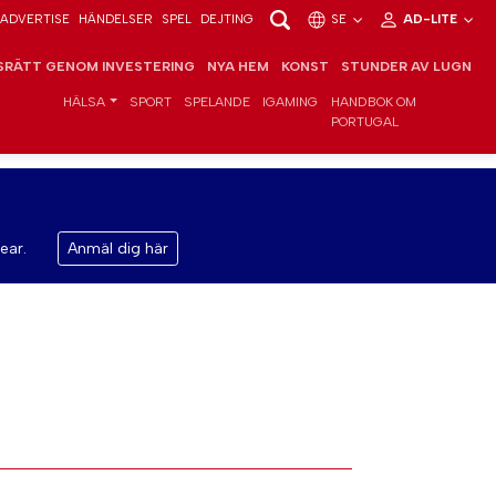
ADVERTISE
HÄNDELSER
SPEL
DEJTING
SE
AD-LITE
RÄTT GENOM INVESTERING
NYA HEM
KONST
STUNDER AV LUGN
HÄLSA
SPORT
SPELANDE
IGAMING
HANDBOK OM
PORTUGAL
ear.
Anmäl dig här