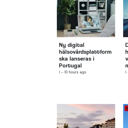
Ny digital
hälsovårdsplattform
ska lanseras i
v
Portugal
I -
10 hours ago
I