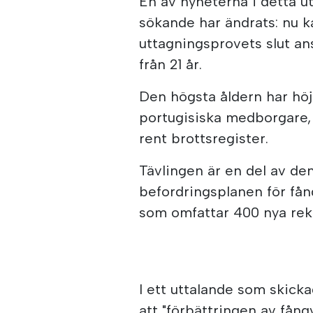
En av nyheterna i detta u
sökande har ändrats: nu k
uttagningsprovets slut an
från 21 år.
Den högsta åldern har höj
portugisiska medborgare, h
rent brottsregister.
Tävlingen är en del av den
befordringsplanen för få
som omfattar 400 nya rekr
I ett uttalande som skick
att "förbättringen av fång