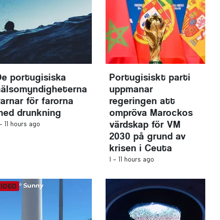
De portugisiska
Portugisiskt parti
hälsomyndigheterna
uppmanar
arnar för farorna
regeringen att
med drunkning
ompröva Marockos
värdskap för VM
 -
11 hours ago
2030 på grund av
krisen i Ceuta
I -
11 hours ago