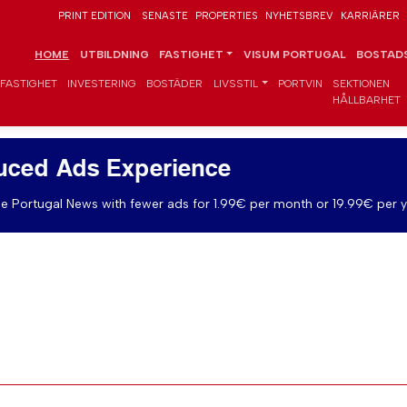
PRINT EDITION
SENASTE
PROPERTIES
NYHETSBREV
KARRIÄRER
HOME
UTBILDNING
FASTIGHET
VISUM PORTUGAL
BOSTADS
FASTIGHET
INVESTERING
BOSTÄDER
LIVSSTIL
PORTVIN
SEKTIONEN
HÅLLBARHET
uced Ads Experience
e Portugal News with fewer ads for 1.99€ per month or 19.99€ per y