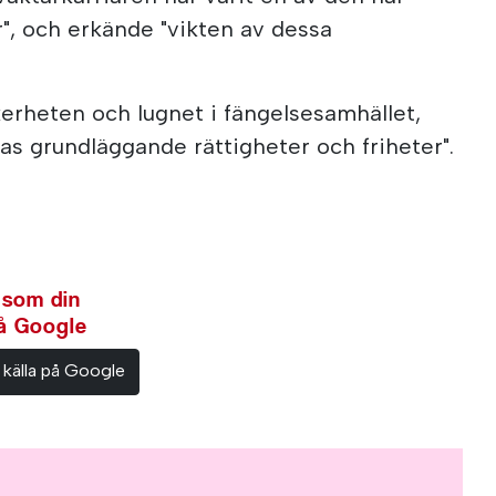
r", och erkände "vikten av dessa
erheten och lugnet i fängelsesamhället,
as grundläggande rättigheter och friheter".
 som din
på Google
 källa på Google