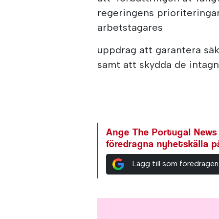
regeringens prioriteringa
arbetstagares
uppdrag att garantera säk
samt att skydda de intagn
Ange The Portugal News
föredragna nyhetskälla 
Lägg till som föredragen