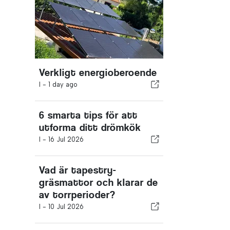
Verkligt energioberoende
I -
1 day ago
6 smarta tips för att
utforma ditt drömkök
I -
16 Jul 2026
Vad är tapestry-
gräsmattor och klarar de
av torrperioder?
I -
10 Jul 2026