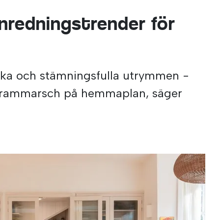
nredningstrender för
t
mörka och stämningsfulla utrymmen -
 frammarsch på hemmaplan, säger