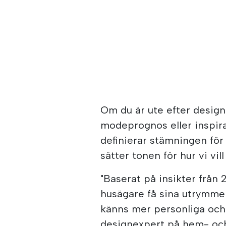
Om du är ute efter design
modeprognos eller inspira
definierar stämningen fö
sätter tonen för hur vi vil
"Baserat på insikter från
husägare få sina utrymmen
känns mer personliga och 
designexpert på hem- och