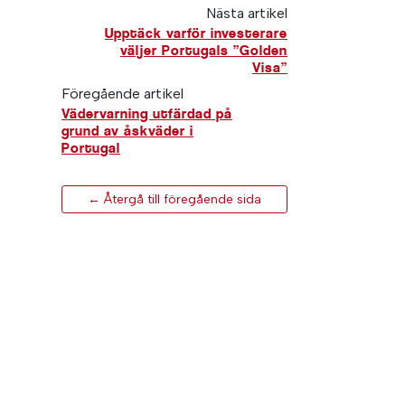
Nästa artikel
Upptäck varför investerare
väljer Portugals ”Golden
Visa”
Föregående artikel
Vädervarning utfärdad på
grund av åskväder i
Portugal
← Återgå till föregående sida