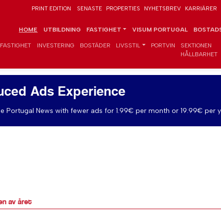
PRINT EDITION
SENASTE
PROPERTIES
NYHETSBREV
KARRIÄRER
HOME
UTBILDNING
FASTIGHET
VISUM PORTUGAL
BOSTADS
FASTIGHET
INVESTERING
BOSTÄDER
LIVSSTIL
PORTVIN
SEKTIONEN
HÅLLBARHET
uced Ads Experience
e Portugal News with fewer ads for 1.99€ per month or 19.99€ per y
en av året