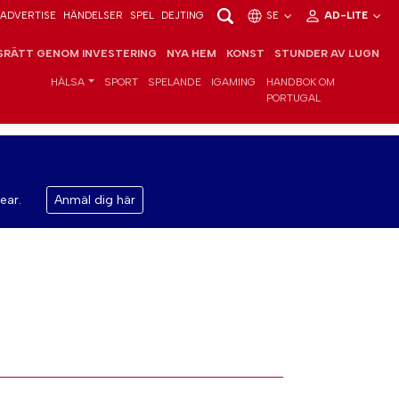
ADVERTISE
HÄNDELSER
SPEL
DEJTING
SE
AD-LITE
RÄTT GENOM INVESTERING
NYA HEM
KONST
STUNDER AV LUGN
HÄLSA
SPORT
SPELANDE
IGAMING
HANDBOK OM
PORTUGAL
ear.
Anmäl dig här