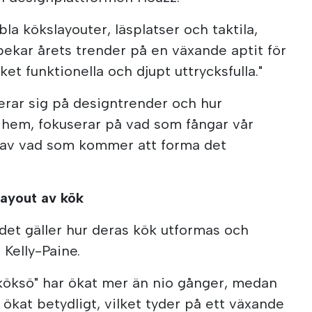
bla kökslayouter, läsplatser och taktila,
 pekar årets trender på en växande aptit för
 funktionella och djupt uttrycksfulla."
serar sig på designtrender och hur
 hem, fokuserar på vad som fångar vår
g av vad som kommer att forma det
layout av kök
et gäller hur deras kök utformas och
 Kelly-Paine.
r köksö" har ökat mer än nio gånger, medan
 ökat betydligt, vilket tyder på ett växande