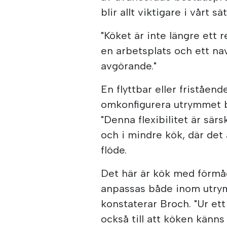
blir allt viktigare i vårt sä
"Köket är inte längre ett r
en arbetsplats och ett na
avgörande."
En flyttbar eller friståen
omkonfigurera utrymmet b
"Denna flexibilitet är sär
och i mindre kök, där det 
flöde.
Det här är kök med förmåga
anpassas både inom utrym
konstaterar Broch. "Ur ett
också till att köken känn