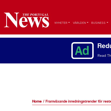
NYHETER
VÄRLDEN
BUSINESS
Red
Read Th
Home
Framväxande inredningstrender för rest