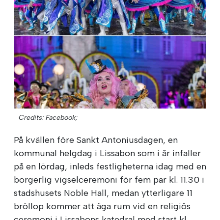
Credits: Facebook;
På kvällen före Sankt Antoniusdagen, en
kommunal helgdag i Lissabon som i år infaller
på en lördag, inleds festligheterna idag med en
borgerlig vigselceremoni för fem par kl. 11.30 i
stadshusets Noble Hall, medan ytterligare 11
bröllop kommer att äga rum vid en religiös
ceremoni i Lissabons katedral med start kl.