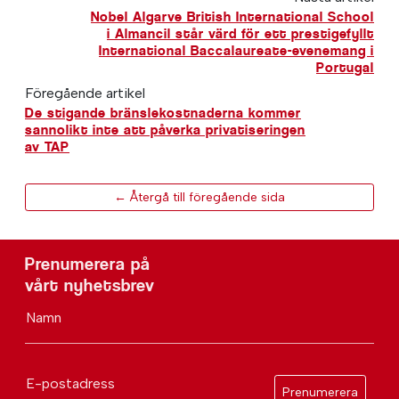
Nobel Algarve British International School
i Almancil står värd för ett prestigefyllt
International Baccalaureate-evenemang i
Portugal
Föregående artikel
De stigande bränslekostnaderna kommer
sannolikt inte att påverka privatiseringen
av TAP
← Återgå till föregående sida
Prenumerera på
vårt nyhetsbrev
Namn
E-postadress
Prenumerera