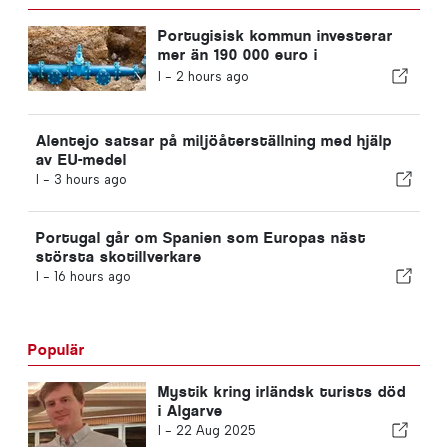
Portugisisk kommun investerar
mer än 190 000 euro i
vattenförsörjningen
I -
2 hours ago
Alentejo satsar på miljöåterställning med hjälp
av EU-medel
I -
3 hours ago
Portugal går om Spanien som Europas näst
största skotillverkare
I -
16 hours ago
Populär
Mystik kring irländsk turists död
i Algarve
I -
22 Aug 2025