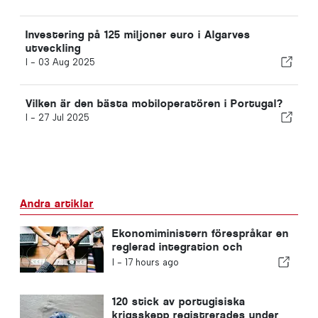
Investering på 125 miljoner euro i Algarves
utveckling
I -
03 Aug 2025
Vilken är den bästa mobiloperatören i Portugal?
I -
27 Jul 2025
Andra artiklar
Ekonomiministern förespråkar en
reglerad integration och
garanterar en snabbare väg för
I -
17 hours ago
invandrare
120 stick av portugisiska
krigsskepp registrerades under