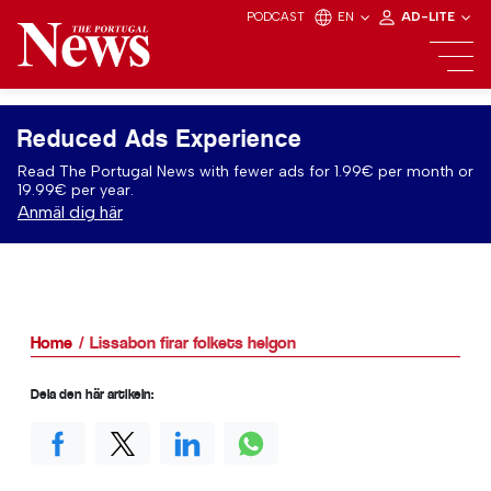
PODCAST
EN
AD-LITE
Reduced Ads Experience
Read The Portugal News with fewer ads for 1.99€ per month or
19.99€ per year.
Anmäl dig här
Home
Lissabon firar folkets helgon
Dela den här artikeln: