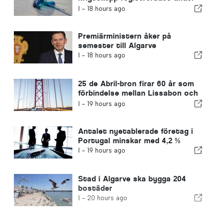
en enda dag
I -
18 hours ago
Premiärministern åker på
semester till Algarve
I -
18 hours ago
25 de Abril-bron firar 60 år som
förbindelse mellan Lissabon och
Almada
I -
19 hours ago
Antalet nyetablerade företag i
Portugal minskar med 4,2 %
I -
19 hours ago
Stad i Algarve ska bygga 204
bostäder
I -
20 hours ago